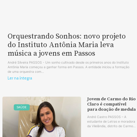
Orquestrando Sonhos: novo projeto
do Instituto Antônia Maria leva
música a jovens em Passos
André Silveira PASSOS - Um sonho cultivado desde os primeiros anos do Instituto
Antônia Maria começou a ganhar forma em Passos. A entidade iniciou a formação
de uma orquestra com...
Ler na íntegra
Jovem de Carmo do Rio
Claro é compatível
SAÚDE
para doação de medula
André Castro PASSOS – A
estudante de Letras e moradora
da Vilelândia, distrito de Carmo...