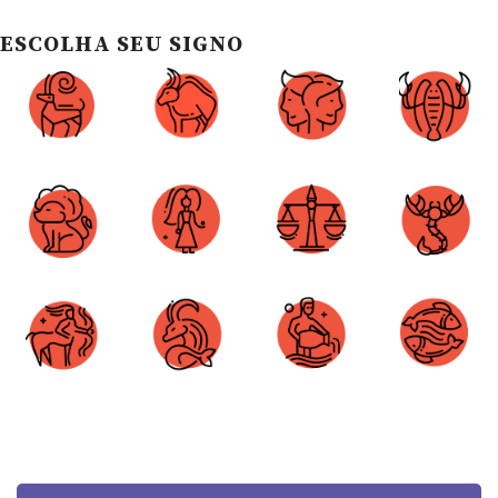
ESCOLHA SEU SIGNO
Áries
Touro
Gêmeos
Câncer
Leão
Virgem
Libra
Escorpião
Sagitário
Capricórnio
Aquário
Peixes