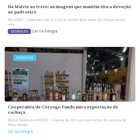
Da Matriz ao trevo: as imagens que mantêm viva a devoção
ao padroeiro
RELIGIÃO - Celebrado hoje, 6, o Dia do Senhor Bom Jesus dos Passos renova
uma...
Ler na íntegra
DESTAQUES
DESTAQUES
Cooperativa de Córrego Fundo mira exportação de
cachaça
Bianca Simionato PASSOS - A queda de 23% nas exportações de cachaça de
Minas Gerais...
Ler na íntegra