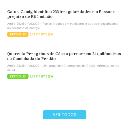
Gatos: Cemig identifica 233 irregularidades em Passos e
prejuízo de R$ 1 milhão
André Silveira PASSOS - Furtos, fraudes em medidores e outras irregularidades
no consumo de energia...
Ler na íntegra
DESTAQUES
Quarenta Peregrinos de Cássia percorrem 24 quilômetros
na Caminhada do Perdão
André Silveira PASSOS - Um grupo de 40 peregrinos de Cássia enfrentou cerca
de 24...
Ler na íntegra
DESTAQUES
VER TODOS