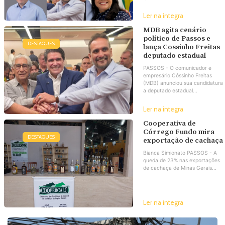
Ler na íntegra
MDB agita cenário
político de Passos e
DESTAQUES
lança Cossinho Freitas
deputado estadual
PASSOS - O comunicador e
empresário Cóssinho Freitas
(MDB) anunciou sua candidatura
a deputado estadual...
Ler na íntegra
Cooperativa de
Córrego Fundo mira
DESTAQUES
exportação de cachaça
Bianca Simionato PASSOS - A
queda de 23% nas exportações
de cachaça de Minas Gerais...
Ler na íntegra