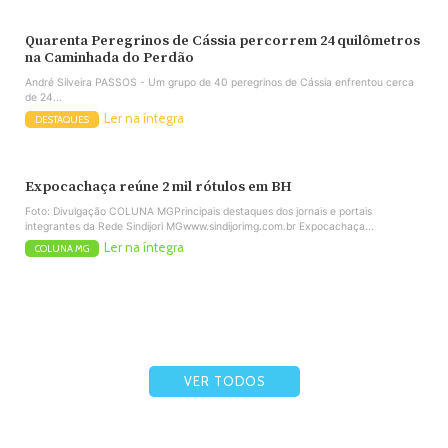
Quarenta Peregrinos de Cássia percorrem 24 quilômetros
na Caminhada do Perdão
André Silveira PASSOS - Um grupo de 40 peregrinos de Cássia enfrentou cerca
de 24...
Ler na íntegra
DESTAQUES
Expocachaça reúne 2 mil rótulos em BH
Foto: Divulgação COLUNA MGPrincipais destaques dos jornais e portais
integrantes da Rede Sindijori MGwww.sindijorimg.com.br Expocachaça...
Ler na íntegra
COLUNA MG
VER TODOS