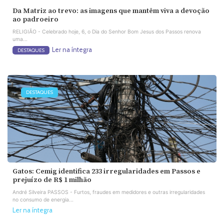
Da Matriz ao trevo: as imagens que mantêm viva a devoção
ao padroeiro
RELIGIÃO - Celebrado hoje, 6, o Dia do Senhor Bom Jesus dos Passos renova
uma...
Ler na íntegra
DESTAQUES
DESTAQUES
Gatos: Cemig identifica 233 irregularidades em Passos e
prejuízo de R$ 1 milhão
André Silveira PASSOS - Furtos, fraudes em medidores e outras irregularidades
no consumo de energia...
Ler na íntegra