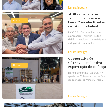
Ler na íntegra
MDB agita cenário
político de Passos e
DESTAQUES
lança Cossinho Freitas
deputado estadual
PASSOS - O comunicador e
empresário Cóssinho Freitas
(MDB) anunciou sua candidatura
a deputado estadual...
Ler na íntegra
Cooperativa de
Córrego Fundo mira
DESTAQUES
exportação de cachaça
Bianca Simionato PASSOS - A
queda de 23% nas exportações
de cachaça de Minas Gerais...
Ler na íntegra