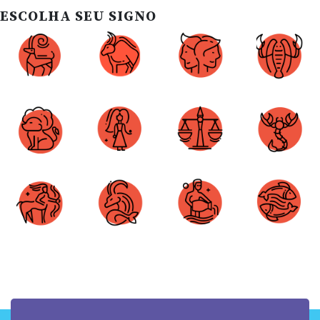
ESCOLHA SEU SIGNO
Áries
Touro
Gêmeos
Câncer
Leão
Virgem
Libra
Escorpião
Sagitário
Capricórnio
Aquário
Peixes