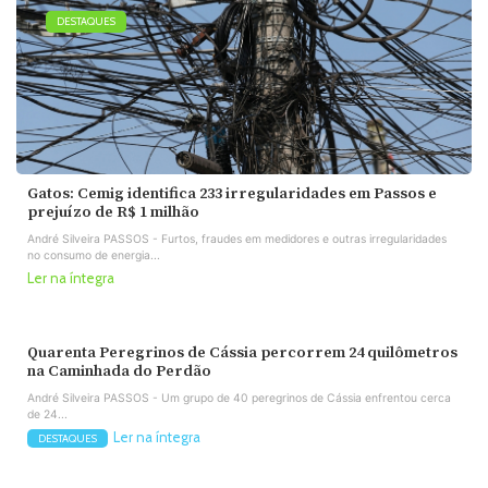
DESTAQUES
Gatos: Cemig identifica 233 irregularidades em Passos e
prejuízo de R$ 1 milhão
André Silveira PASSOS - Furtos, fraudes em medidores e outras irregularidades
no consumo de energia...
Ler na íntegra
Quarenta Peregrinos de Cássia percorrem 24 quilômetros
na Caminhada do Perdão
André Silveira PASSOS - Um grupo de 40 peregrinos de Cássia enfrentou cerca
de 24...
Ler na íntegra
DESTAQUES