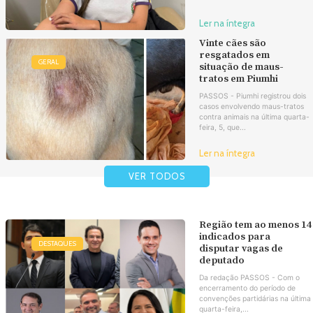
Ler na íntegra
Vinte cães são
resgatados em
GERAL
situação de maus-
tratos em Piumhi
PASSOS - Piumhi registrou dois
casos envolvendo maus-tratos
contra animais na última quarta-
feira, 5, que...
Ler na íntegra
VER TODOS
Região tem ao menos 14
indicados para
DESTAQUES
disputar vagas de
deputado
Da redação PASSOS - Com o
encerramento do período de
convenções partidárias na última
quarta-feira,...