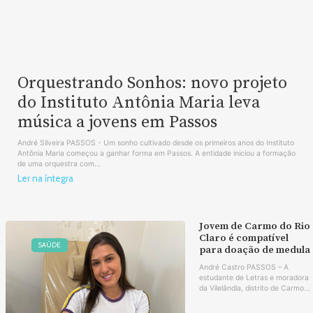
Orquestrando Sonhos: novo projeto
do Instituto Antônia Maria leva
música a jovens em Passos
André Silveira PASSOS - Um sonho cultivado desde os primeiros anos do Instituto
Antônia Maria começou a ganhar forma em Passos. A entidade iniciou a formação
de uma orquestra com...
Ler na íntegra
Jovem de Carmo do Rio
Claro é compatível
SAÚDE
para doação de medula
André Castro PASSOS – A
estudante de Letras e moradora
da Vilelândia, distrito de Carmo...