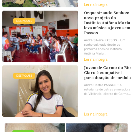
Ler na íntegra
Orquestrando Sonhos:
novo projeto do
DESTAQUES
Instituto Antônia Maria
leva música a jovens em
Passos
André Silveira PASSOS - Um
sonho cultivado desde os
primeiros anos do Instituto
Antônia Maria...
Ler na íntegra
Jovem de Carmo do Rio
Claro é compatível
DESTAQUES
para doação de medula
André Castro PASSOS – A
estudante de Letras e moradora
da Vilelândia, distrito de Carmo...
Ler na íntegra