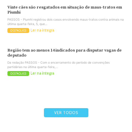
Vinte cães são resgatados em situação de maus-tratos em
Piumhi
PASSOS - Piumhi registrou dois casos envolvendo maus-tratos contra animais na
última quarta-feira, 5, que...
Ler na íntegra
DESTAQUES
Região tem ao menos 14 indicados para disputar vagas de
deputado
Da redação PASSOS - Com o encerramento do período de convenções
partidárias na última quarta-feira,...
Ler na íntegra
DESTAQUES
VER TODOS