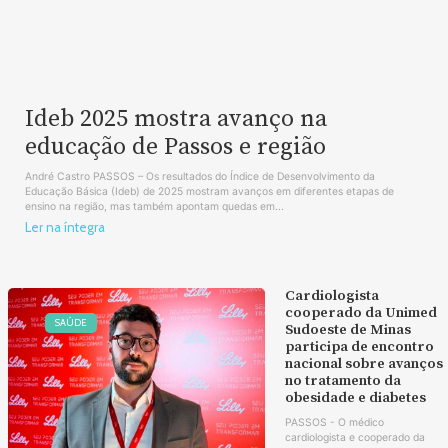
Ideb 2025 mostra avanço na
educação de Passos e região
André Castro PASSOS – Os resultados do Índice de Desenvolvimento da
Educação Básica (Ideb) de 2025 mostram avanços em diferentes etapas de
ensino na região, mas também apontam quedas em...
Ler na íntegra
Cardiologista
cooperado da Unimed
SAÚDE
Sudoeste de Minas
participa de encontro
nacional sobre avanços
no tratamento da
obesidade e diabetes
PASSOS - O médico
cardiologista e cooperado da