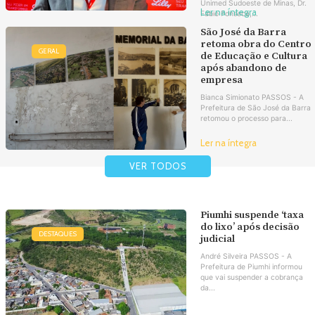
Unimed Sudoeste de Minas, Dr.
Ler na íntegra
Fábio Fonseca,...
São José da Barra
retoma obra do Centro
GERAL
de Educação e Cultura
após abandono de
empresa
Bianca Simionato PASSOS - A
Prefeitura de São José da Barra
retomou o processo para...
Ler na íntegra
VER TODOS
Piumhi suspende ‘taxa
do lixo’ após decisão
DESTAQUES
judicial
André Silveira PASSOS - A
Prefeitura de Piumhi informou
que vai suspender a cobrança
da...