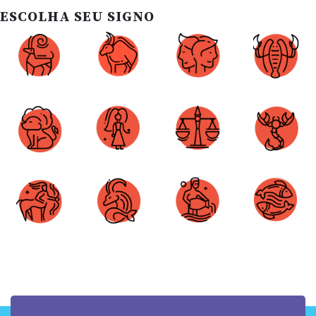
ESCOLHA SEU SIGNO
Áries
Touro
Gêmeos
Câncer
Leão
Virgem
Libra
Escorpião
Sagitário
Capricórnio
Aquário
Peixes