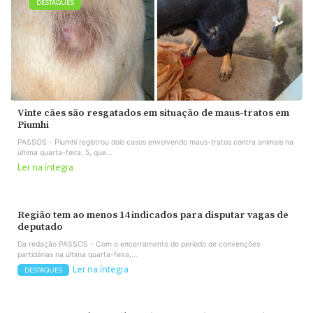
DESTAQUES
Vinte cães são resgatados em situação de maus-tratos em
Piumhi
PASSOS - Piumhi registrou dois casos envolvendo maus-tratos contra animais na
última quarta-feira, 5, que...
Ler na íntegra
Região tem ao menos 14 indicados para disputar vagas de
deputado
Da redação PASSOS - Com o encerramento do período de convenções
partidárias na última quarta-feira,...
Ler na íntegra
DESTAQUES