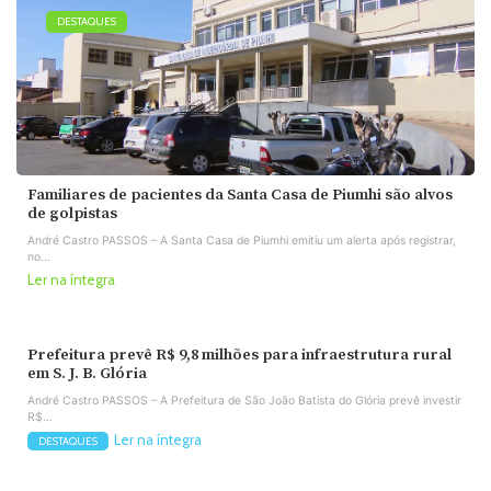
DESTAQUES
Familiares de pacientes da Santa Casa de Piumhi são alvos
de golpistas
André Castro PASSOS – A Santa Casa de Piumhi emitiu um alerta após registrar,
no...
Ler na íntegra
Prefeitura prevê R$ 9,8 milhões para infraestrutura rural
em S. J. B. Glória
André Castro PASSOS – A Prefeitura de São João Batista do Glória prevê investir
R$...
Ler na íntegra
DESTAQUES