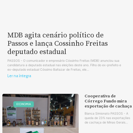
MDB agita cenário político de
Passos e lança Cossinho Freitas
deputado estadual
PASSOS - O comunicador e empresário Cóssinho Freitas (MDB) anunciou sua
candidatura a deputado estadual nas eleições deste ano. Filho do ex-prefeito e
ex-deputado estadual Cóssimo Baltazar de Freitas, ele...
Ler na íntegra
Cooperativa de
Córrego Fundo mira
ECONOMIA
exportação de cachaça
Bianca Simionato PASSOS - A
queda de 23% nas exportações
de cachaça de Minas Gerais...