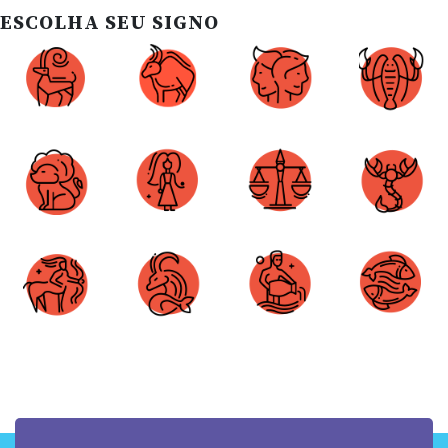
ESCOLHA SEU SIGNO
Áries
Touro
Gêmeos
Câncer
Leão
Virgem
Libra
Escorpião
Sagitário
Capricórnio
Aquário
Peixes