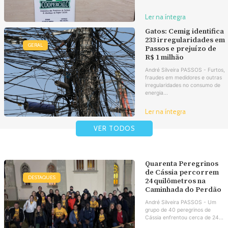
Ler na íntegra
Gatos: Cemig identifica
233 irregularidades em
GERAL
Passos e prejuízo de
R$ 1 milhão
André Silveira PASSOS - Furtos,
fraudes em medidores e outras
irregularidades no consumo de
energia...
Ler na íntegra
VER TODOS
Quarenta Peregrinos
de Cássia percorrem
DESTAQUES
24 quilômetros na
Caminhada do Perdão
André Silveira PASSOS - Um
grupo de 40 peregrinos de
Cássia enfrentou cerca de 24...