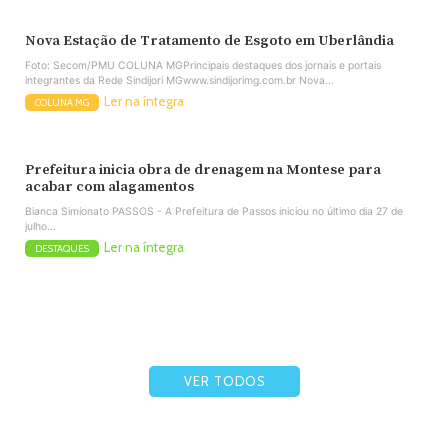
Nova Estação de Tratamento de Esgoto em Uberlândia
Foto: Secom/PMU COLUNA MGPrincipais destaques dos jornais e portais
integrantes da Rede Sindijori MGwww.sindijorimg.com.br Nova...
Ler na íntegra
COLUNA MG
Prefeitura inicia obra de drenagem na Montese para
acabar com alagamentos
Bianca Simionato PASSOS - A Prefeitura de Passos iniciou no último dia 27 de
julho...
Ler na íntegra
DESTAQUES
VER TODOS