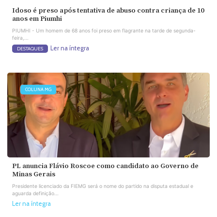
Idoso é preso após tentativa de abuso contra criança de 10
anos em Piumhi
PIUMHI - Um homem de 68 anos foi preso em flagrante na tarde de segunda-
feira,...
Ler na íntegra
DESTAQUES
COLUNA MG
PL anuncia Flávio Roscoe como candidato ao Governo de
Minas Gerais
Presidente licenciado da FIEMG será o nome do partido na disputa estadual e
aguarda definição...
Ler na íntegra