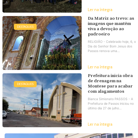
Ler na íntegra
Da Matriz ao trevo: as
imagens que mantêm
DESTAQUES
viva a devoção ao
padroeiro
RELIGIÃO - Celebrado hoje, 6, o
Dia do Senhor Bom Jesus dos
Passos renova uma...
Ler na íntegra
Prefeitura inicia obra
de drenagem na
DESTAQUES
Montese para acabar
com alagamentos
Bianca Simionato PASSOS - A
Prefeitura de Passos iniciou no
último dia 27 de julho...
Ler na íntegra