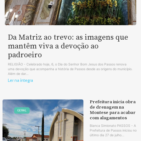
Da Matriz ao trevo: as imagens que
mantêm viva a devoção ao
padroeiro
RELIGIÃO - Celebrado hoje, 6, o Dia do Senhor Bom Jesus dos Passos renova
uma devoção que acompanha a história de Passos desde as origens do município.
Além de dar...
Ler na íntegra
Prefeitura inicia obra
de drenagem na
GERAL
Montese para acabar
com alagamentos
Bianca Simionato PASSOS - A
Prefeitura de Passos iniciou no
último dia 27 de julho...