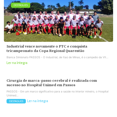
DESTAQUES
Industrial vence novamente o PTC e conquista
tricampeonato da Copa Regional Quarentão
Bianca Simionato PASSOS - O Industrial, de Itaú de Minas, é o campeão da VII...
Ler na íntegra
Cirurgia de marca-passo cerebral é realizada com
sucesso no Hospital Unimed em Passos
PASSOS - Em um marco significativo para a saúde no interior mineiro, o Hospital
Unimed...
Ler na íntegra
DESTAQUES