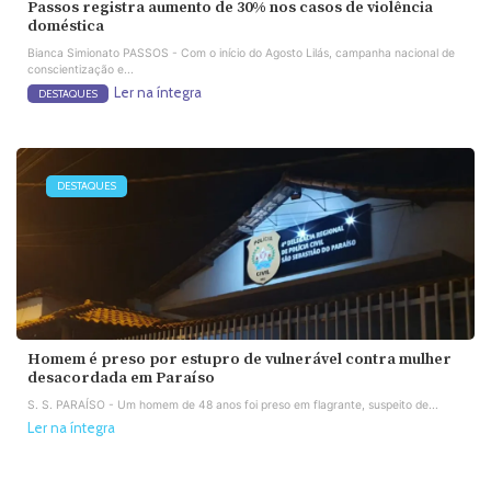
Passos registra aumento de 30% nos casos de violência
doméstica
Bianca Simionato PASSOS - Com o início do Agosto Lilás, campanha nacional de
conscientização e...
Ler na íntegra
DESTAQUES
DESTAQUES
Homem é preso por estupro de vulnerável contra mulher
desacordada em Paraíso
S. S. PARAÍSO - Um homem de 48 anos foi preso em flagrante, suspeito de...
Ler na íntegra