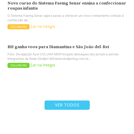
Novo curso do Sistema Faemg Senar ensina a confeccionar
roupas infantis
O Sistema Faemg Senar agora passa a oferecer um novo treinamento voltado à
confecção de...
Ler na íntegra
COLUNA MG
BH ganha voos para Diamantina e São João del-Rei
Foto: Divulgação Azul COLUNA MGPrincipais destaques dos jornais e portais
integrantes da Rede Sindijori MGwww.sindijorimg.com.br...
Ler na íntegra
COLUNA MG
VER TODOS