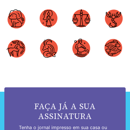
Áries
Touro
Gêmeos
Câncer
Leão
Virgem
Libra
Escorpião
Sagitário
Capricórnio
Aquário
Peixes
FAÇA JÁ A SUA
ASSINATURA
Tenha o jornal impresso em sua casa ou