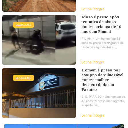
Ler na íntegra
Idoso é preso após
tentativa de abuso
DESTAQUES
contra criança de 10
anos em Piumhi
PIUMHI - Um homem de 68
anos foi preso em flagrante na
tarde de segunda-feira,...
Ler na íntegra
Homem é preso por
estupro de vulnerável
DESTAQUES
contra mulher
desacordada em
Paraíso
S. S. PARAÍSO - Um homem de
48 anos foi preso em flagrante,
suspeito de...
Ler na íntegra