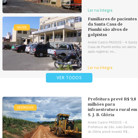
Ler na íntegra
Familiares de pacientes
da Santa Casa de
SAÚDE
Piumhi são alvos de
golpistas
André Castro PASSOS – A Santa
Casa de Piumhi emitiu um alerta
após registrar, no...
Ler na íntegra
VER TODOS
Prefeitura prevê R$ 9,8
milhões para
DESTAQUES
infraestrutura rural em
S. J. B. Glória
André Castro PASSOS – A
Prefeitura de São João Batista
do Glória prevê investir R$...