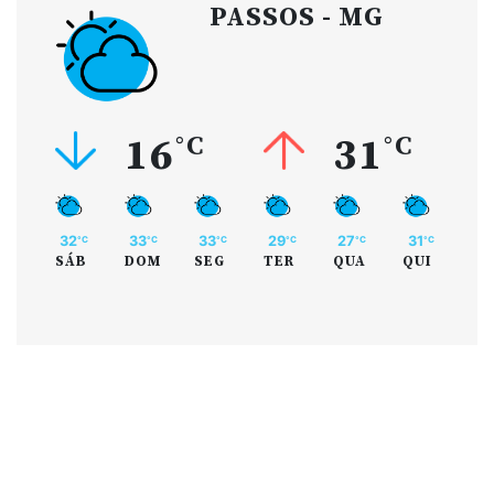
PASSOS - MG
16
°C
31
°C
32
33
33
29
27
31
°C
°C
°C
°C
°C
°C
SÁB
DOM
SEG
TER
QUA
QUI