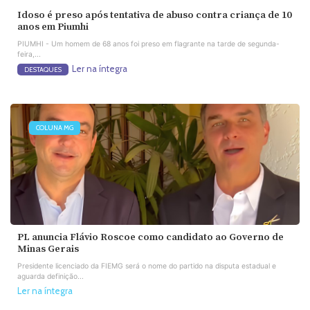
Idoso é preso após tentativa de abuso contra criança de 10
anos em Piumhi
PIUMHI - Um homem de 68 anos foi preso em flagrante na tarde de segunda-
feira,...
Ler na íntegra
DESTAQUES
COLUNA MG
PL anuncia Flávio Roscoe como candidato ao Governo de
Minas Gerais
Presidente licenciado da FIEMG será o nome do partido na disputa estadual e
aguarda definição...
Ler na íntegra