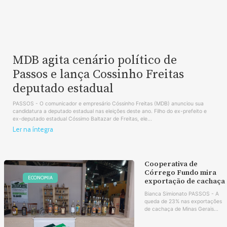
MDB agita cenário político de
Passos e lança Cossinho Freitas
deputado estadual
PASSOS - O comunicador e empresário Cóssinho Freitas (MDB) anunciou sua
candidatura a deputado estadual nas eleições deste ano. Filho do ex-prefeito e
ex-deputado estadual Cóssimo Baltazar de Freitas, ele...
Ler na íntegra
Cooperativa de
Córrego Fundo mira
ECONOMIA
exportação de cachaça
Bianca Simionato PASSOS - A
queda de 23% nas exportações
de cachaça de Minas Gerais...