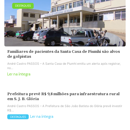
DESTAQUES
Familiares de pacientes da Santa Casa de Piumhi são alvos
de golpistas
André Castro PASSOS – A Santa Casa de Piumhi emitiu um alerta após registrar,
no...
Ler na íntegra
Prefeitura prevê R$ 9,8 milhões para infraestrutura rural
em S. J. B. Glória
André Castro PASSOS – A Prefeitura de São João Batista do Glória prevê investir
R$...
Ler na íntegra
DESTAQUES