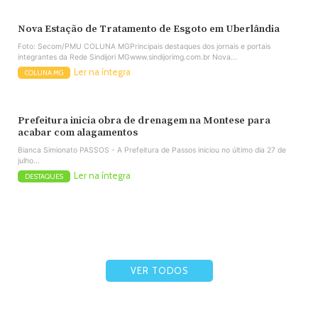
Nova Estação de Tratamento de Esgoto em Uberlândia
Foto: Secom/PMU COLUNA MGPrincipais destaques dos jornais e portais
integrantes da Rede Sindijori MGwww.sindijorimg.com.br Nova...
Ler na íntegra
COLUNA MG
Prefeitura inicia obra de drenagem na Montese para
acabar com alagamentos
Bianca Simionato PASSOS - A Prefeitura de Passos iniciou no último dia 27 de
julho...
Ler na íntegra
DESTAQUES
VER TODOS