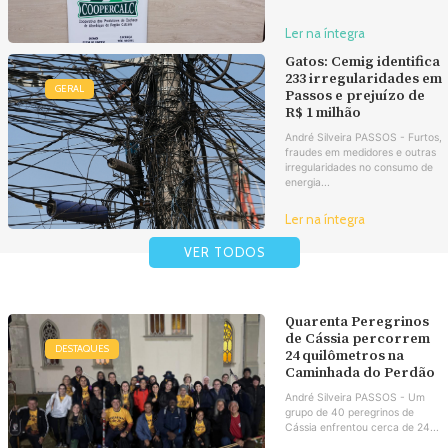
Ler na íntegra
Gatos: Cemig identifica
233 irregularidades em
GERAL
Passos e prejuízo de
R$ 1 milhão
André Silveira PASSOS - Furtos,
fraudes em medidores e outras
irregularidades no consumo de
energia...
Ler na íntegra
VER TODOS
Quarenta Peregrinos
de Cássia percorrem
DESTAQUES
24 quilômetros na
Caminhada do Perdão
André Silveira PASSOS - Um
grupo de 40 peregrinos de
Cássia enfrentou cerca de 24...