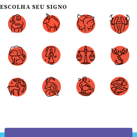
ESCOLHA SEU SIGNO
Áries
Touro
Gêmeos
Câncer
Leão
Virgem
Libra
Escorpião
Sagitário
Capricórnio
Aquário
Peixes