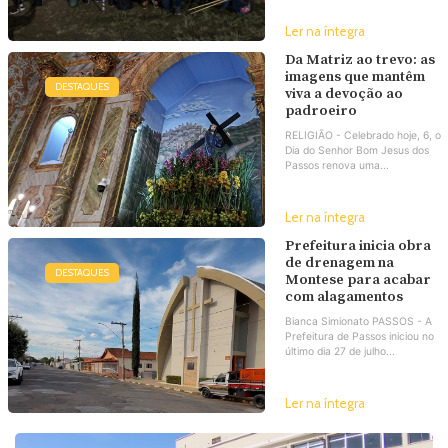
Ler na íntegra
Da Matriz ao trevo: as
imagens que mantêm
DESTAQUES
viva a devoção ao
padroeiro
RELIGIÃO - Celebrado hoje, 6, o
Dia do Senhor Bom Jesus dos
Passos renova uma...
Ler na íntegra
Prefeitura inicia obra
de drenagem na
DESTAQUES
Montese para acabar
com alagamentos
Bianca Simionato PASSOS - A
Prefeitura de Passos iniciou no
último dia 27 de julho...
Ler na íntegra