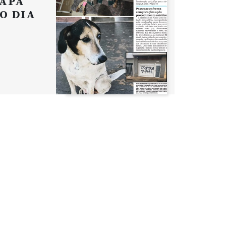
APA
O DIA