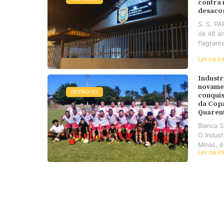
contra
desaco
S. S. P
de 48 an
flagrant
Ler na ín
Industr
novame
DESTAQUES
conquis
da Cop
Quaren
Bianca 
O Industr
Minas, é
Ler na ín