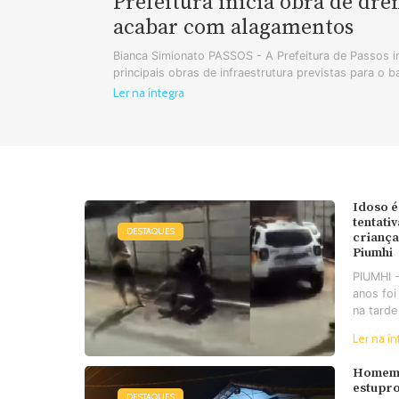
Prefeitura inicia obra de dr
acabar com alagamentos
Bianca Simionato PASSOS - A Prefeitura de Passos in
principais obras de infraestrutura previstas para o b
Ler na íntegra
Idoso é
tentati
DESTAQUES
criança
Piumhi
PIUMHI 
anos foi
na tarde
Ler na ín
Homem 
estupro
DESTAQUES