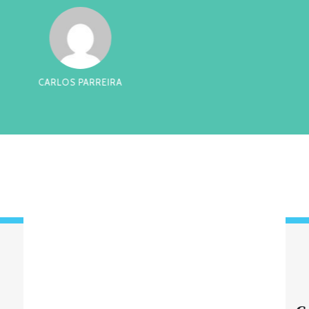
RREIRA
CES