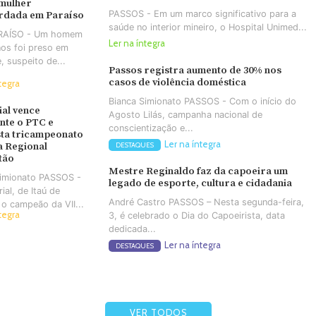
 mulher
PASSOS - Em um marco significativo para a
rdada em Paraíso
saúde no interior mineiro, o Hospital Unimed...
ARAÍSO - Um homem
Ler na íntegra
os foi preso em
e, suspeito de...
Passos registra aumento de 30% nos
casos de violência doméstica
tegra
Bianca Simionato PASSOS - Com o início do
ial vence
Agosto Lilás, campanha nacional de
nte o PTC e
conscientização e...
ta tricampeonato
Ler na íntegra
a Regional
DESTAQUES
tão
Mestre Reginaldo faz da capoeira um
Simionato PASSOS -
legado de esporte, cultura e cidadania
ial, de Itaú de
André Castro PASSOS – Nesta segunda-feira,
 o campeão da VII...
tegra
3, é celebrado o Dia do Capoeirista, data
dedicada...
Ler na íntegra
DESTAQUES
VER TODOS