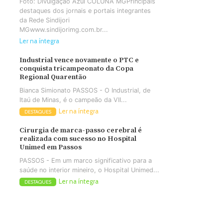
Foto: Divulgação Azul COLUNA MGPrincipais
destaques dos jornais e portais integrantes
da Rede Sindijori
MGwww.sindijorimg.com.br...
Ler na íntegra
Industrial vence novamente o PTC e
conquista tricampeonato da Copa
Regional Quarentão
Bianca Simionato PASSOS - O Industrial, de
Itaú de Minas, é o campeão da VII...
Ler na íntegra
DESTAQUES
Cirurgia de marca-passo cerebral é
realizada com sucesso no Hospital
Unimed em Passos
PASSOS - Em um marco significativo para a
saúde no interior mineiro, o Hospital Unimed...
Ler na íntegra
DESTAQUES