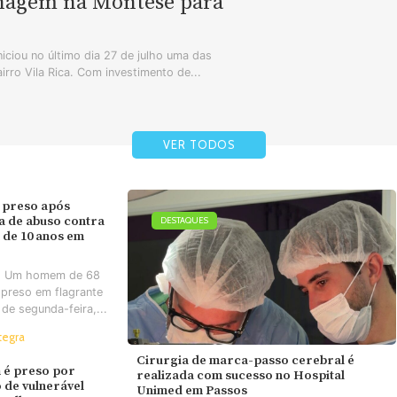
enagem na Montese para
iciou no último dia 27 de julho uma das
airro Vila Rica. Com investimento de...
VER TODOS
 preso após
va de abuso contra
DESTAQUES
 de 10 anos em
- Um homem de 68
 preso em flagrante
 de segunda-feira,...
tegra
Cirurgia de marca-passo cerebral é
é preso por
realizada com sucesso no Hospital
 de vulnerável
Unimed em Passos