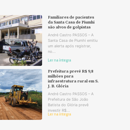
Familiares de pacientes
da Santa Casa de Piumhi
são alvos de golpistas
André Castro PASSOS – A
Santa Casa de Piumhi emitiu
um alerta após registrar,
no...
Ler na íntegra
Prefeitura prevê R$ 9,8
milhões para
infraestrutura rural em S.
J. B. Glória
André Castro PASSOS – A
Prefeitura de São João
Batista do Glória prevê
investir R$...
Ler na íntegra