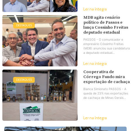
Ler na íntegra
MDB agita cenário
político de Passos e
DESTAQUES
lança Cossinho Freitas
deputado estadual
PASSOS - O comunicador e
empresário Cóssinho Freitas
(MDB) anunciou sua candidatura
a deputado estadual...
Ler na íntegra
Cooperativa de
Córrego Fundo mira
DESTAQUES
exportação de cachaça
Bianca Simionato PASSOS - A
queda de 23% nas exportações
de cachaça de Minas Gerais...
Ler na íntegra