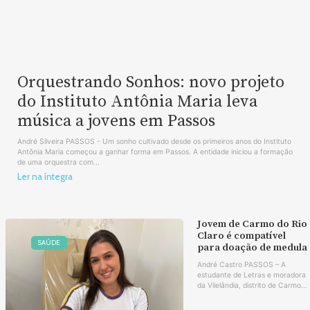
Orquestrando Sonhos: novo projeto
do Instituto Antônia Maria leva
música a jovens em Passos
André Silveira PASSOS - Um sonho cultivado desde os primeiros anos do Instituto
Antônia Maria começou a ganhar forma em Passos. A entidade iniciou a formação
de uma orquestra com...
Ler na íntegra
Jovem de Carmo do Rio
Claro é compatível
SAÚDE
para doação de medula
André Castro PASSOS – A
estudante de Letras e moradora
da Vilelândia, distrito de Carmo...