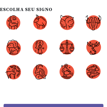
ESCOLHA SEU SIGNO
Áries
Touro
Gêmeos
Câncer
Leão
Virgem
Libra
Escorpião
Sagitário
Capricórnio
Aquário
Peixes