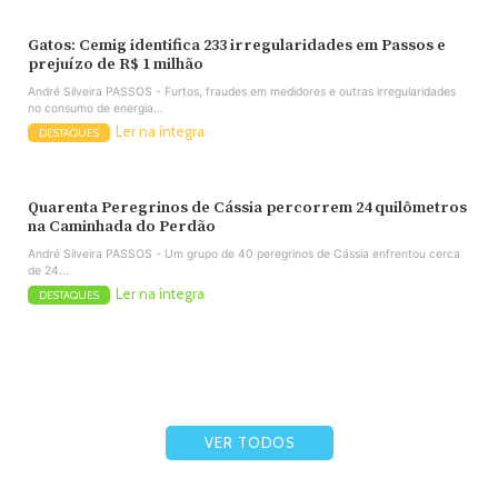
Gatos: Cemig identifica 233 irregularidades em Passos e
prejuízo de R$ 1 milhão
André Silveira PASSOS - Furtos, fraudes em medidores e outras irregularidades
no consumo de energia...
Ler na íntegra
DESTAQUES
Quarenta Peregrinos de Cássia percorrem 24 quilômetros
na Caminhada do Perdão
André Silveira PASSOS - Um grupo de 40 peregrinos de Cássia enfrentou cerca
de 24...
Ler na íntegra
DESTAQUES
VER TODOS