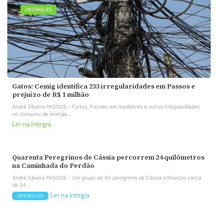
DESTAQUES
Gatos: Cemig identifica 233 irregularidades em Passos e
prejuízo de R$ 1 milhão
André Silveira PASSOS - Furtos, fraudes em medidores e outras irregularidades
no consumo de energia...
Ler na íntegra
Quarenta Peregrinos de Cássia percorrem 24 quilômetros
na Caminhada do Perdão
André Silveira PASSOS - Um grupo de 40 peregrinos de Cássia enfrentou cerca
de 24...
Ler na íntegra
DESTAQUES