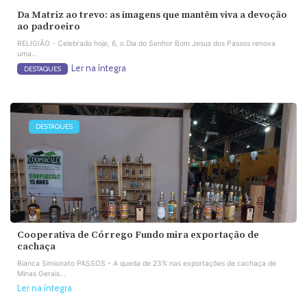
Da Matriz ao trevo: as imagens que mantêm viva a devoção
ao padroeiro
RELIGIÃO - Celebrado hoje, 6, o Dia do Senhor Bom Jesus dos Passos renova
uma...
Ler na íntegra
DESTAQUES
DESTAQUES
Cooperativa de Córrego Fundo mira exportação de
cachaça
Bianca Simionato PASSOS - A queda de 23% nas exportações de cachaça de
Minas Gerais...
Ler na íntegra