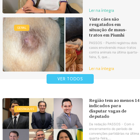
Ler na íntegra
Vinte cães são
resgatados em
GERAL
situação de maus-
tratos em Piumhi
PASSOS - Piumhi registrou dois
casos envolvendo maus-tratos
contra animais na última quarta-
feira, 5, que...
Ler na íntegra
VER TODOS
Região tem ao menos 14
indicados para
DESTAQUES
disputar vagas de
deputado
Da redação PASSOS - Com o
encerramento do período de
convenções partidárias na última
quarta-feira,...