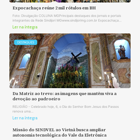
Expocachaça reúne 2 mil rótulos em BH
Foto: Divulgação COLUNA MGPrincipais destaques dos jornais e portais
integrantes da Rede Sindijori MGwww.sindijorimg.com.br Expocachaça...
Ler na íntegra
DESTAQUES
Da Matriz ao trevo: as imagens que mantêm viva a
devoção ao padroeiro
RELIGIÃO - Celebrado hoje, 6, o Dia do Senhor Bom Jesus dos Passos
renova uma...
Ler na íntegra
Missão do SINDVEL ao Vietnã busca ampliar
autonomia tecnológica do Vale da Eletrônica