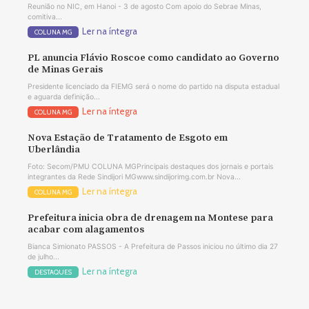
Reunião no NIC, em Hanoi - 3 de agosto Com apoio do Sebrae Minas,
comitiva...
Ler na íntegra
COLUNA MG
PL anuncia Flávio Roscoe como candidato ao Governo
de Minas Gerais
Presidente licenciado da FIEMG será o nome do partido na disputa estadual
e aguarda definição...
Ler na íntegra
COLUNA MG
Nova Estação de Tratamento de Esgoto em
Uberlândia
Foto: Secom/PMU COLUNA MGPrincipais destaques dos jornais e portais
integrantes da Rede Sindijori MGwww.sindijorimg.com.br Nova...
Ler na íntegra
COLUNA MG
Prefeitura inicia obra de drenagem na Montese para
acabar com alagamentos
Bianca Simionato PASSOS - A Prefeitura de Passos iniciou no último dia 27
de julho...
Ler na íntegra
DESTAQUES