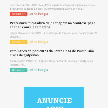
Foto: Secom/PMU COLUNA MGPrincipais destaques dos jornais e portais
integrantes da Rede Sindijori MGwww.sindijorimg.com.br Nova...
Ler na íntegra
COLUNA MG
Prefeitura inicia obra de drenagem na Montese para
acabar com alagamentos
Bianca Simionato PASSOS - A Prefeitura de Passos iniciou no último dia 27
de julho...
Ler na íntegra
DESTAQUES
Familiares de pacientes da Santa Casa de Piumhi são
alvos de golpistas
André Castro PASSOS – A Santa Casa de Piumhi emitiu um alerta após
registrar, no...
Ler na íntegra
DESTAQUES