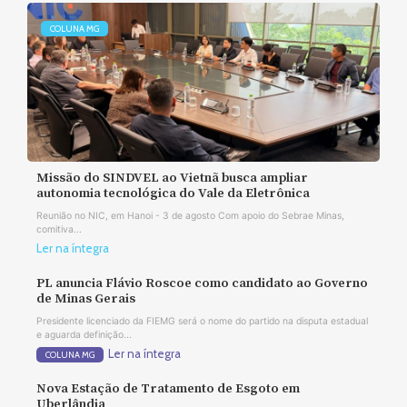
COLUNA MG
Missão do SINDVEL ao Vietnã busca ampliar
autonomia tecnológica do Vale da Eletrônica
Reunião no NIC, em Hanoi - 3 de agosto Com apoio do Sebrae Minas,
comitiva...
Ler na íntegra
PL anuncia Flávio Roscoe como candidato ao Governo
de Minas Gerais
Presidente licenciado da FIEMG será o nome do partido na disputa estadual
e aguarda definição...
Ler na íntegra
COLUNA MG
Nova Estação de Tratamento de Esgoto em
Uberlândia