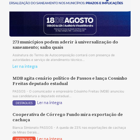
273 municípios podem aderir à universalização do
saneamento; saiba quais
Assinatura do Termo de Autocomposição contará com presença de
autoridades e serviço de atendimento técnico...
Ler na íntegra
MDB agita cenário político de Passos e lança Cossinho
Freitas deputado estadual
PASSOS - O comunicador e empresário Cóssinho Freitas (MDB) anunciou
sua candidatura a deputado estadual...
Ler na íntegra
DESTAQUES
Cooperativa de Córrego Fundo mira exportação de
cachaça
Bianca Simionato PASSOS - A queda de 23% nas exportações de cachaça
de Minas Gerais...
Ler na íntegra
DESTAQUES