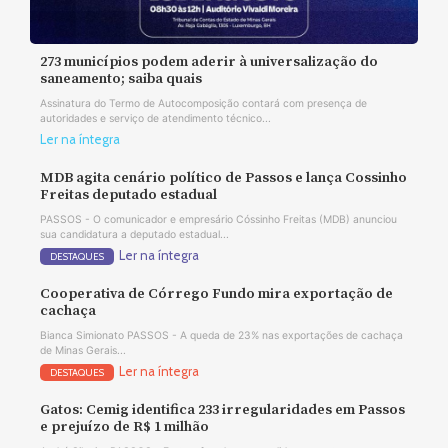
273 municípios podem aderir à universalização do
saneamento; saiba quais
Assinatura do Termo de Autocomposição contará com presença de
autoridades e serviço de atendimento técnico...
Ler na íntegra
MDB agita cenário político de Passos e lança Cossinho
Freitas deputado estadual
PASSOS - O comunicador e empresário Cóssinho Freitas (MDB) anunciou
sua candidatura a deputado estadual...
Ler na íntegra
DESTAQUES
Cooperativa de Córrego Fundo mira exportação de
cachaça
Bianca Simionato PASSOS - A queda de 23% nas exportações de cachaça
de Minas Gerais...
Ler na íntegra
DESTAQUES
Gatos: Cemig identifica 233 irregularidades em Passos
e prejuízo de R$ 1 milhão