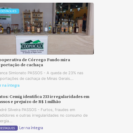
DESTAQUES
ooperativa de Córrego Fundo mira
xportação de cachaça
anca Simionato PASSOS - A queda de 23% nas
portações de cachaça de Minas Gerais...
r na íntegra
tos: Cemig identifica 233 irregularidades em
ssos e prejuízo de R$ 1 milhão
dré Silveira PASSOS - Furtos, fraudes em
didores e outras irregularidades no consumo de
ergia...
Ler na íntegra
DESTAQUES