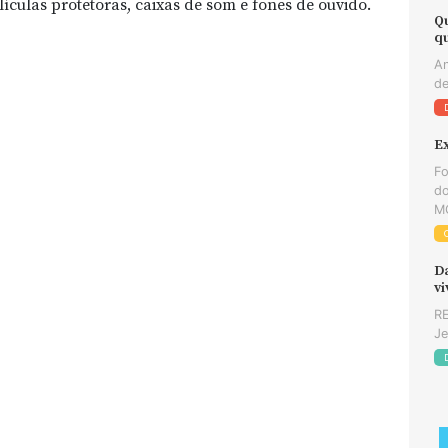
ículas protetoras, caixas de som e fones de ouvido.
Q
q
An
de
E
Fo
do
MG
D
v
RE
Je