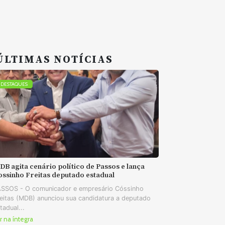
ÚLTIMAS NOTÍCIAS
DESTAQUES
B agita cenário político de Passos e lança
ossinho Freitas deputado estadual
SSOS - O comunicador e empresário Cóssinho
eitas (MDB) anunciou sua candidatura a deputado
tadual...
r na íntegra