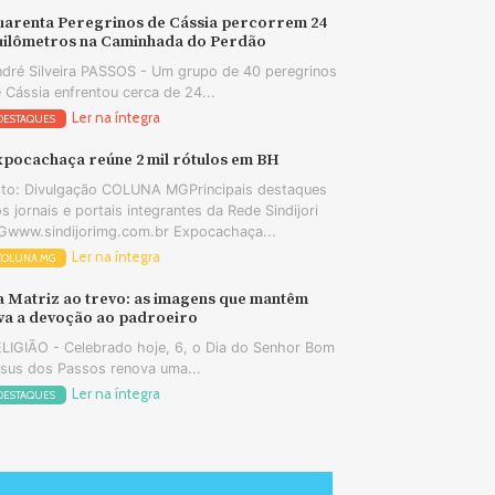
uarenta Peregrinos de Cássia percorrem 24
uilômetros na Caminhada do Perdão
dré Silveira PASSOS - Um grupo de 40 peregrinos
 Cássia enfrentou cerca de 24...
Ler na íntegra
DESTAQUES
xpocachaça reúne 2 mil rótulos em BH
to: Divulgação COLUNA MGPrincipais destaques
s jornais e portais integrantes da Rede Sindijori
www.sindijorimg.com.br Expocachaça...
Ler na íntegra
COLUNA MG
a Matriz ao trevo: as imagens que mantêm
iva a devoção ao padroeiro
LIGIÃO - Celebrado hoje, 6, o Dia do Senhor Bom
sus dos Passos renova uma...
Ler na íntegra
DESTAQUES