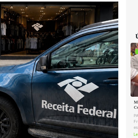
MD
C
PA
Fr
es
Le