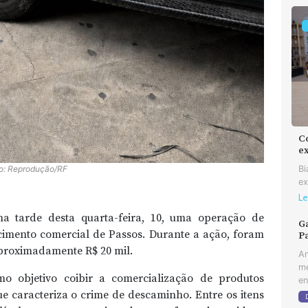
C
e
Bi
o: Reprodução/RF
ex
Le
na tarde desta quarta-feira, 10, uma operação de
Ga
mento comercial de Passos. Durante a ação, foram
Pa
proximadamente R$ 20 mil.
An
me
o objetivo coibir a comercialização de produtos
en
ue caracteriza o crime de descaminho. Entre os itens