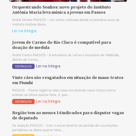
Orquestrando Sonhos: novo projeto do Instituto
Antônia Maria leva música a jovens em Passos
André Silveira PASSOS - Um sonho cultivado desde os primeiros anos do
Instituto Antônia Maria...
Ler na íntegra
Jovem de Carmo do Rio Claro é compatível para
doação de medula
André Castro PASSOS – A estudante de Letras e moradora da Vilelândia,
distrito de Carmo...
Ler na íntegra
DESTAQUES
Vinte cães são resgatados em situação de maus-tratos
em Piumhi
PASSOS - Piumhi registrou dois casos envolvendo maus-tratos contra
animais na última quarta-feira, 5, que...
Ler na íntegra
DESTAQUES
Região tem ao menos 14 indicados para disputar vagas
de deputado
Da redação PASSOS - Com o encerramento do período de convenções
partidárias na última quarta-feira,...