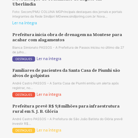
Uberlândia
Foto: Secom/PMU COLUNA MGPrincipais destaques dos jornais e portais
integrantes da Rede Sindijori MGwww.sindijorimg.com.br Nova...
Ler na íntegra
Prefeitura inicia obra de drenagem na Montese para
acabar com alagamentos
Bianca Simionato PASSOS - A Prefeitura de Passos iniciou no último dia 27
de julho...
Ler na íntegra
DESTAQUES
Familiares de pacientes da Santa Casa de Piumhi são
alvos de golpistas
André Castro PASSOS – A Santa Casa de Piumhi emitiu um alerta após
registrar, no...
Ler na íntegra
DESTAQUES
Prefeitura prevê R$ 9,8 milhões para infraestrutura
rural em S. J. B. Glória
André Castro PASSOS – A Prefeitura de São João Batista do Glória prevê
investir R$...
Ler na íntegra
DESTAQUES