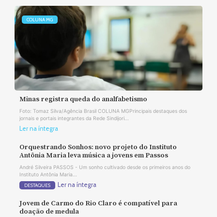
COLUNA MG
Minas registra queda do analfabetismo
Foto: Tomaz Silva/Agência Brasil COLUNA MGPrincipais destaques dos
jornais e portais integrantes da Rede Sindijori...
Ler na íntegra
Orquestrando Sonhos: novo projeto do Instituto
Antônia Maria leva música a jovens em Passos
André Silveira PASSOS - Um sonho cultivado desde os primeiros anos do
Instituto Antônia Maria...
Ler na íntegra
DESTAQUES
Jovem de Carmo do Rio Claro é compatível para
doação de medula