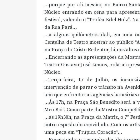
…porque por ali mesmo, no Bairro Sant
Núcleo entrando em cena para apresentar
festival, valendo o “Troféu Edel Holz”. N
da Rua Pará…
…a alguns quilômetros dali, em uma ou
Centelha de Teatro mostrar ao público “
na Praça do Cristo Redentor, lá nos altos
…Encerrando as apresentações da Mostra C
Teatro Gustavo José Lemos, rola a apres
Núcleo.
…Terça-feira, 17 de Julho, os incans
intervenção de parar o trânsito na Avenid
tem que enfrentar as agências bancárias d
…Ás 17h, na Praça São Benedito será a v
Meu Boi”. Como parte da Mostra Competi
…às 19h30h, na Praça da Matriz, o 7º Fest
outro espetáculo convidado. Com os arti
uma peça em “Trupica Coração”…
…Encerrando o segundo dia de apresen