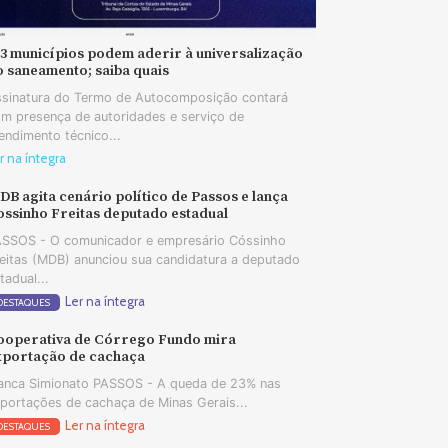
73 municípios podem aderir à universalização
o saneamento; saiba quais
sinatura do Termo de Autocomposição contará
m presença de autoridades e serviço de
endimento técnico...
r na íntegra
B agita cenário político de Passos e lança
ossinho Freitas deputado estadual
SSOS - O comunicador e empresário Cóssinho
eitas (MDB) anunciou sua candidatura a deputado
tadual...
Ler na íntegra
DESTAQUES
ooperativa de Córrego Fundo mira
xportação de cachaça
anca Simionato PASSOS - A queda de 23% nas
portações de cachaça de Minas Gerais...
Ler na íntegra
DESTAQUES