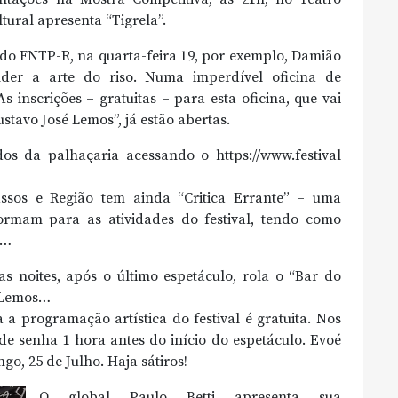
tural apresenta “Tigrela”.
 do FNTP-R, na quarta-feira 19, por exemplo, Damião
der a arte do riso. Numa imperdível oficina de
s inscrições – gratuitas – para esta oficina, que vai
stavo José Lemos”, já estão abertas.
os da palhaçaria acessando o https://www.festival
assos e Região tem ainda “Critica Errante” – uma
formam para as atividades do festival, tendo como
s…
 noites, após o último espetáculo, rola o “Bar do
é Lemos…
 a programação artística do festival é gratuita. Nos
de senha 1 hora antes do início do espetáculo. Evoé
go, 25 de Julho. Haja sátiros!
O global Paulo Betti apresenta sua