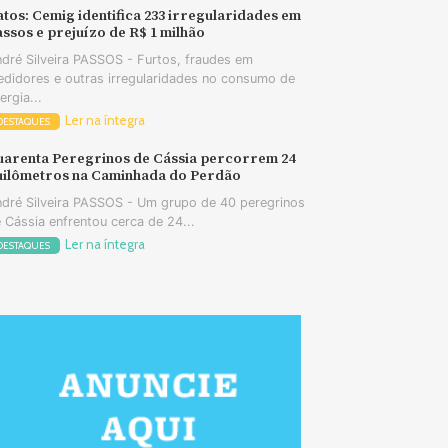
tos: Cemig identifica 233 irregularidades em
ssos e prejuízo de R$ 1 milhão
dré Silveira PASSOS - Furtos, fraudes em
didores e outras irregularidades no consumo de
ergia...
Ler na íntegra
DESTAQUES
uarenta Peregrinos de Cássia percorrem 24
uilômetros na Caminhada do Perdão
dré Silveira PASSOS - Um grupo de 40 peregrinos
 Cássia enfrentou cerca de 24...
Ler na íntegra
DESTAQUES