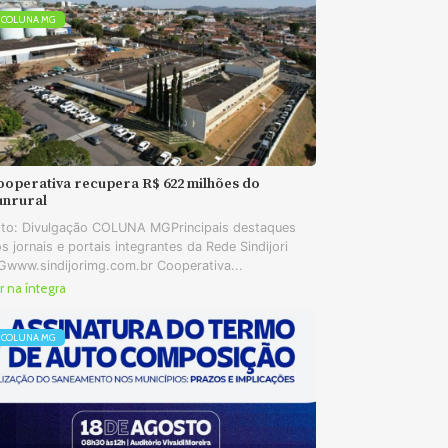
COLUNA MG
ooperativa recupera R$ 622 milhões do
unrural
to: Divulgação COLUNA MGPrincipais destaques
s jornais e portais integrantes da Rede Sindijori
www.sindijorimg.com.br Cooperativa...
r na íntegra
COLUNA MG