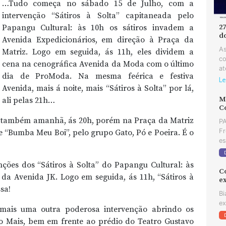
…Tudo começa no sábado 15 de Julho, com a
intervenção “Sátiros à Solta” capitaneada pelo
Papangu Cultural: às 10h os sátiros invadem a
2
d
Avenida Expedicionários, em direção à Praça da
As
Matriz. Logo em seguida, ás 11h, eles dividem a
co
cena na cenográfica Avenida da Moda com o último
at
dia de ProModa. Na mesma feérica e festiva
Le
Avenida, mais á noite, mais “Sátiros à Solta” por lá,
MD
ali pelas 21h…
C
l, também amanhã, ás 20h, porém na Praça da Matriz
PA
Fr
de “Bumba Meu Boi”, pelo grupo Gato, Pó e Poeira. É o
es
ções dos “Sátiros à Solta” do Papangu Cultural: às
C
 da Avenida JK. Logo em seguida, ás 11h, “Sátiros à
e
sa!
Bi
ex
ais uma outra poderosa intervenção abrindo os
 Mais, bem em frente ao prédio do Teatro Gustavo