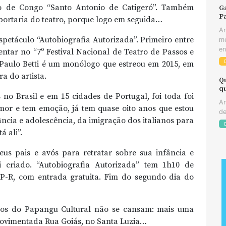
o de Congo “Santo Antonio de Catigeró”. Também
Ga
Pa
portaria do teatro, porque logo em seguida…
An
spetáculo “Autobiografia Autorizada”. Primeiro entre
me
en
ntar no “7º Festival Nacional de Teatro de Passos e
 Paulo Betti é um monólogo que estreou em 2015, em
a do artista.
Q
q
 no Brasil e em 15 cidades de Portugal, foi toda foi
An
umor e tem emoção, já tem quase oito anos que estou
de
ância e adolescência, da imigração dos italianos para
á ali”.
us pais e avós para retratar sobre sua infância e
 criado. “Autobiografia Autorizada” tem 1h10 de
P-R, com entrada gratuita. Fim do segundo dia do
iros do Papangu Cultural não se cansam: mais uma
 movimentada Rua Goiás, no Santa Luzia…