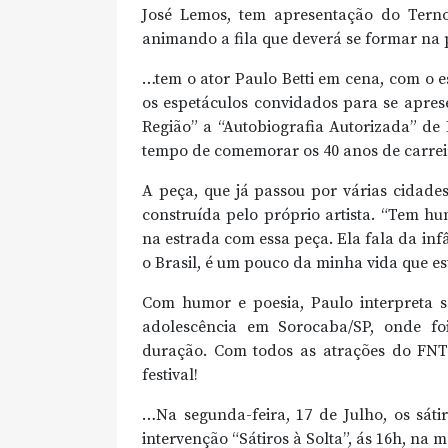
José Lemos, tem apresentação do Tern
animando a fila que deverá se formar na 
…tem o ator Paulo Betti em cena, com o e
os espetáculos convidados para se aprese
Região” a “Autobiografia Autorizada” de
tempo de comemorar os 40 anos de carreir
A peça, que já passou por várias cidades
construída pelo próprio artista. “Tem h
na estrada com essa peça. Ela fala da inf
o Brasil, é um pouco da minha vida que est
Com humor e poesia, Paulo interpreta se
adolescência em Sorocaba/SP, onde foi
duração. Com todos as atrações do FNT
festival!
…Na segunda-feira, 17 de Julho, os sát
intervenção “Sátiros à Solta”, ás 16h, na