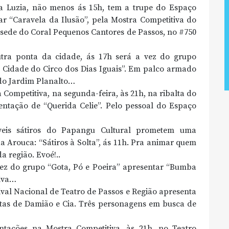
a Luzia, não menos ás 15h, tem a trupe do Espaço
 “Caravela da Ilusão”, pela Mostra Competitiva do
a sede do Coral Pequenos Cantores de Passos, no #750
tra ponta da cidade, ás 17h será a vez do grupo
A Cidade do Circo dos Dias Iguais”. Em palco armado
 do Jardim Planalto…
ompetitiva, na segunda-feira, às 21h, na ribalta do
entação de “Querida Celie”. Pelo pessoal do Espaço
áveis sátiros do Papangu Cultural prometem uma
a Arouca: “Sátiros à Solta”, ás 11h. Pra animar quem
a região. Evoé!..
ez do grupo “Gota, Pó e Poeira” apresentar “Bumba
tiva…
ival Nacional de Teatro de Passos e Região apresenta
stas de Damião e Cia. Três personagens em busca de
tações na Mostra Competitiva, às 21h, no Teatro