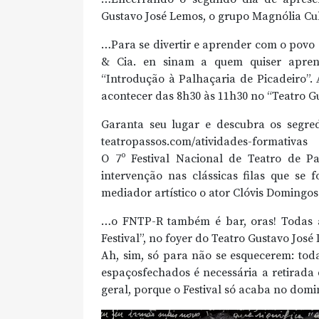
Gustavo José Lemos, o grupo Magnólia Cul
…Para se divertir e aprender com o povo
& Cia. en sinam a quem quiser apren
“Introdução à Palhaçaria de Picadeiro”. A
acontecer das 8h30 às 11h30 no “Teatro Gu
Garanta seu lugar e descubra os segred
teatropassos.com/atividades-formativas
O 7º Festival Nacional de Teatro de P
intervenção nas clássicas filas que se 
mediador artístico o ator Clóvis Domingo
…o FNTP-R também é bar, oras! Todas as
Festival”, no foyer do Teatro Gustavo Jos
Ah, sim, só para não se esquecerem: toda
espaçosfechados é necessária a retirada 
geral, porque o Festival só acaba no domin