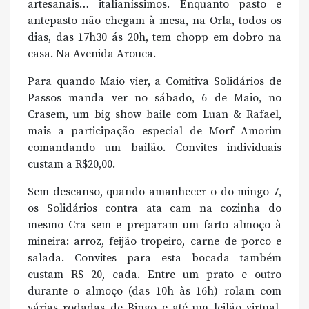
artesanais… italianíssimos. Enquanto pasto e
antepasto não chegam à mesa, na Orla, todos os
dias, das 17h30 ás 20h, tem chopp em dobro na
casa. Na Avenida Arouca.
Para quando Maio vier, a Comitiva Solidários de
Passos manda ver no sábado, 6 de Maio, no
Crasem, um big show baile com Luan & Rafael,
mais a participação especial de Morf Amorim
comandando um bailão. Convites individuais
custam a R$20,00.
Sem descanso, quando amanhecer o do mingo 7,
os Solidários contra ata cam na cozinha do
mesmo Cra sem e preparam um farto almoço à
mineira: arroz, feijão tropeiro, carne de porco e
salada. Convites para esta bocada também
custam R$ 20, cada. Entre um prato e outro
durante o almoço (das 10h às 16h) rolam com
várias rodadas de Bingo e até um leilão virtual.