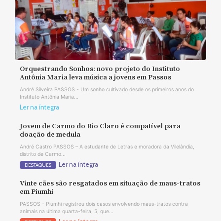
Orquestrando Sonhos: novo projeto do Instituto
Antônia Maria leva música a jovens em Passos
André Silveira PASSOS - Um sonho cultivado desde os primeiros anos do
Instituto Antônia Maria...
Ler na íntegra
Jovem de Carmo do Rio Claro é compatível para
doação de medula
André Castro PASSOS – A estudante de Letras e moradora da Vilelândia,
distrito de Carmo...
Ler na íntegra
DESTAQUES
Vinte cães são resgatados em situação de maus-tratos
em Piumhi
PASSOS - Piumhi registrou dois casos envolvendo maus-tratos contra
animais na última quarta-feira, 5, que...