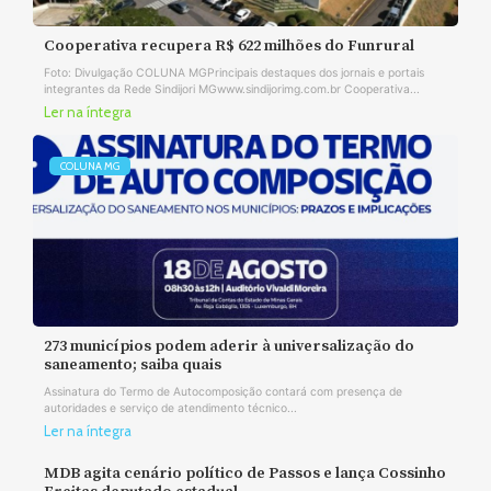
Cooperativa recupera R$ 622 milhões do Funrural
Foto: Divulgação COLUNA MGPrincipais destaques dos jornais e portais
integrantes da Rede Sindijori MGwww.sindijorimg.com.br Cooperativa...
Ler na íntegra
COLUNA MG
273 municípios podem aderir à universalização do
saneamento; saiba quais
Assinatura do Termo de Autocomposição contará com presença de
autoridades e serviço de atendimento técnico...
Ler na íntegra
MDB agita cenário político de Passos e lança Cossinho