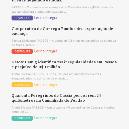
Freitas deputado estadual
PASSOS - O comunicador e empresário Cóssinho Freitas (MDB) anunciou
sua candidatura a deputado estadual...
Ler na íntegra
DESTAQUES
Cooperativa de Córrego Fundo mira exportação de
cachaça
Bianca Simionato PASSOS - A queda de 23% nas exportações de cachaça
de Minas Gerais...
Ler na íntegra
DESTAQUES
Gatos: Cemig identifica 233 irregularidades em Passos
e prejuízo de R$ 1 milhão
André Silveira PASSOS - Furtos, fraudes em medidores e outras
irregularidades no consumo de energia...
Ler na íntegra
DESTAQUES
Quarenta Peregrinos de Cássia percorrem 24
quilômetros na Caminhada do Perdão
André Silveira PASSOS - Um grupo de 40 peregrinos de Cássia enfrentou
cerca de 24...
Ler na íntegra
DESTAQUES