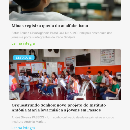
Minas registra queda do analfabetismo
Foto: Tomaz Silva/Agência Brasil COLUNA MGPrincipais destaques dos
jornais e portais integrantes da Rede Sindijori...
Ler na íntegra
DESTAQUES
Orquestrando Sonhos: novo projeto do Instituto
Antônia Maria leva música a jovens em Passos
André Silveira PASSOS - Um sonho cultivado desde os primeiros anos do
Instituto Antônia Maria...
Ler na íntegra