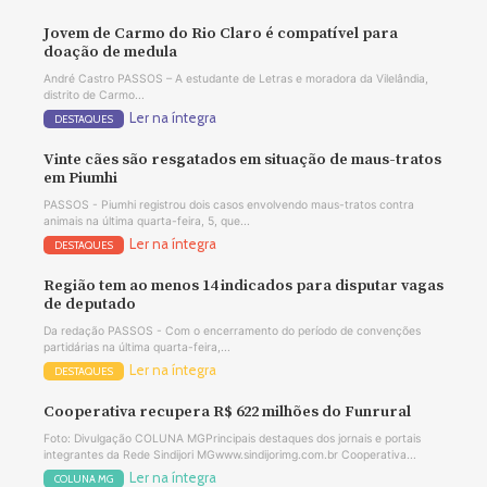
Jovem de Carmo do Rio Claro é compatível para
doação de medula
André Castro PASSOS – A estudante de Letras e moradora da Vilelândia,
distrito de Carmo...
Ler na íntegra
DESTAQUES
Vinte cães são resgatados em situação de maus-tratos
em Piumhi
PASSOS - Piumhi registrou dois casos envolvendo maus-tratos contra
animais na última quarta-feira, 5, que...
Ler na íntegra
DESTAQUES
Região tem ao menos 14 indicados para disputar vagas
de deputado
Da redação PASSOS - Com o encerramento do período de convenções
partidárias na última quarta-feira,...
Ler na íntegra
DESTAQUES
Cooperativa recupera R$ 622 milhões do Funrural
Foto: Divulgação COLUNA MGPrincipais destaques dos jornais e portais
integrantes da Rede Sindijori MGwww.sindijorimg.com.br Cooperativa...
Ler na íntegra
COLUNA MG