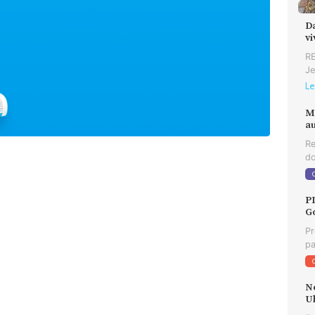
D
v
RE
Je
Le
M
au
Re
do
P
G
Pr
pa
N
U