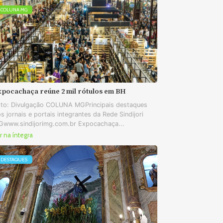
COLUNA MG
xpocachaça reúne 2 mil rótulos em BH
to: Divulgação COLUNA MGPrincipais destaques
s jornais e portais integrantes da Rede Sindijori
www.sindijorimg.com.br Expocachaça...
r na íntegra
DESTAQUES