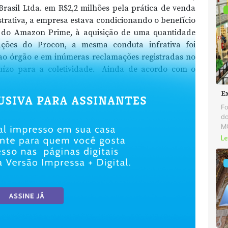
rasil Ltda. em R$2,2 milhões pela prática de venda
trativa, a empresa estava condicionando o benefício
es do Amazon Prime, à aquisição de uma quantidade
ções do Procon, a mesma conduta infrativa foi
ao órgão e em inúmeras reclamações registradas no
juízo para a coletividade. Ainda de acordo com o
E
Fo
do
MG
Le