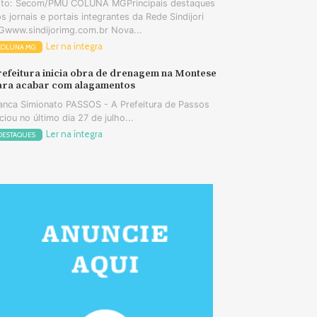
oto: Secom/PMU COLUNA MGPrincipais destaques
s jornais e portais integrantes da Rede Sindijori
www.sindijorimg.com.br Nova...
Ler na íntegra
COLUNA MG
refeitura inicia obra de drenagem na Montese
ara acabar com alagamentos
anca Simionato PASSOS - A Prefeitura de Passos
iciou no último dia 27 de julho...
Ler na íntegra
DESTAQUES