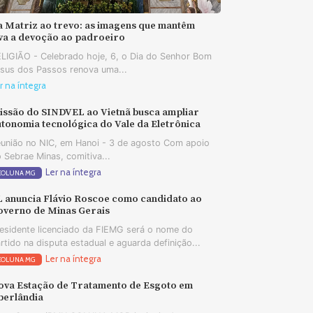
a Matriz ao trevo: as imagens que mantêm
iva a devoção ao padroeiro
LIGIÃO - Celebrado hoje, 6, o Dia do Senhor Bom
sus dos Passos renova uma...
r na íntegra
issão do SINDVEL ao Vietnã busca ampliar
tonomia tecnológica do Vale da Eletrônica
união no NIC, em Hanoi - 3 de agosto Com apoio
 Sebrae Minas, comitiva...
Ler na íntegra
COLUNA MG
L anuncia Flávio Roscoe como candidato ao
overno de Minas Gerais
esidente licenciado da FIEMG será o nome do
rtido na disputa estadual e aguarda definição...
Ler na íntegra
COLUNA MG
ova Estação de Tratamento de Esgoto em
berlândia