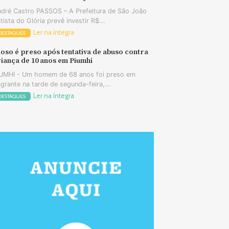
dré Castro PASSOS – A Prefeitura de São João
tista do Glória prevê investir R$...
Ler na íntegra
DESTAQUES
oso é preso após tentativa de abuso contra
iança de 10 anos em Piumhi
UMHI - Um homem de 68 anos foi preso em
agrante na tarde de segunda-feira,...
Ler na íntegra
DESTAQUES