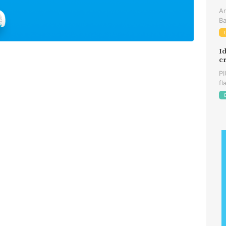
An
Ba
Id
cr
PI
fl