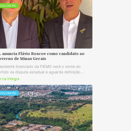
COLUNA MG
L anuncia Flávio Roscoe como candidato ao
overno de Minas Gerais
esidente licenciado da FIEMG será o nome do
rtido na disputa estadual e aguarda definição...
r na íntegra
COLUNA MG