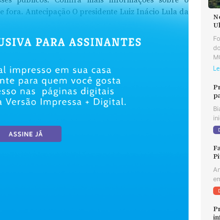
ses públicos. Confira mais informações sobre o
 fora. Antecipação O presidente Luiz Inácio Lula da
N
U
F
do
MG
Le
P
p
Bi
in
Fa
Pi
An
em
Pr
in