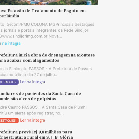
ova Estação de Tratamento de Esgoto em
berlândia
oto: Secom/PMU COLUNA MGPrincipais destaques
s jornais e portais integrantes da Rede Sindijori
www.sindijorimg.com.br Nova...
r na íntegra
refeitura inicia obra de drenagem na Montese
ara acabar com alagamentos
anca Simionato PASSOS - A Prefeitura de Passos
iciou no último dia 27 de julho...
Ler na íntegra
DESTAQUES
miliares de pacientes da Santa Casa de
umhi são alvos de golpistas
dré Castro PASSOS – A Santa Casa de Piumhi
itiu um alerta após registrar, no...
Ler na íntegra
DESTAQUES
efeitura prevê R$ 9,8 milhões para
fraestrutura rural em S. J. B. Glória