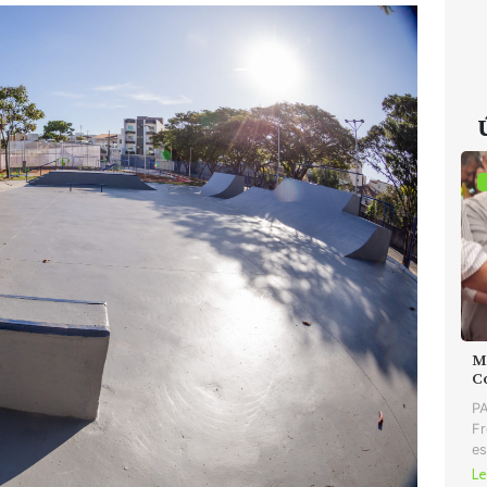
MD
C
PA
Fr
es
Le