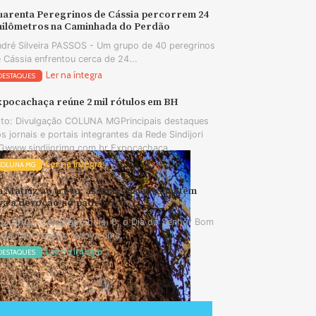
uarenta Peregrinos de Cássia percorrem 24
uilômetros na Caminhada do Perdão
dré Silveira PASSOS - Um grupo de 40 peregrinos
 Cássia enfrentou cerca de 24...
Ler na íntegra
DESTAQUES
xpocachaça reúne 2 mil rótulos em BH
to: Divulgação COLUNA MGPrincipais destaques
s jornais e portais integrantes da Rede Sindijori
www.sindijorimg.com.br Expocachaça...
Ler na íntegra
COLUNA MG
a Matriz ao trevo: as imagens que mantêm
iva a devoção ao padroeiro
LIGIÃO - Celebrado hoje, 6, o Dia do Senhor Bom
sus dos Passos renova uma...
Ler na íntegra
DESTAQUES