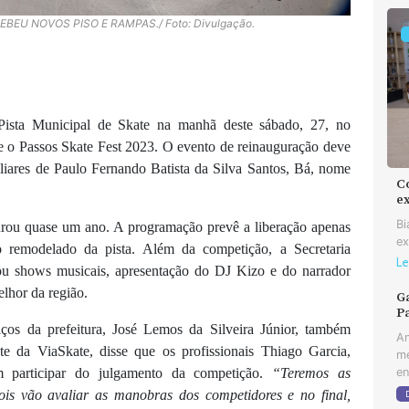
BEU NOVOS PISO E RAMPAS./ Foto: Divulgação.
ista Municipal de Skate na manhã deste sábado, 27, no
 o Passos Skate Fest 2023. O evento de reinauguração deve
liares de Paulo Fernando Batista da Silva Santos, Bá, nome
C
e
Bi
durou quase um ano.
A programação prevê a liberação apenas
ex
o remodelado da pista. Além da competição, a Secretaria
Le
ou shows musicais, apresentação do DJ Kizo e do narrador
lhor da região.
Ga
Pa
iços da prefeitura, José Lemos da Silveira Júnior, também
An
nte da ViaSkate, disse que os profissionais Thiago Garcia,
me
en
participar do julgamento da competição.
“Teremos as
pois vão avaliar as manobras dos competidores e no final,