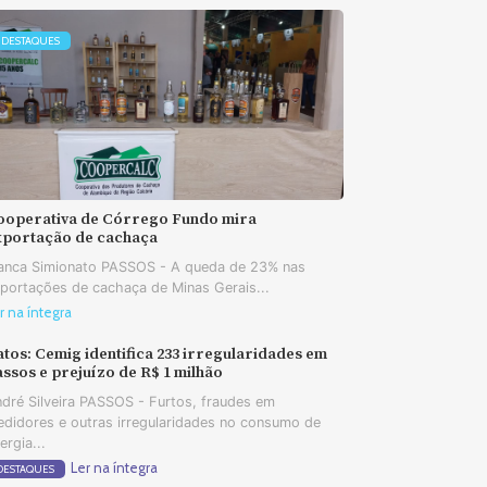
DESTAQUES
ooperativa de Córrego Fundo mira
xportação de cachaça
anca Simionato PASSOS - A queda de 23% nas
portações de cachaça de Minas Gerais...
r na íntegra
tos: Cemig identifica 233 irregularidades em
ssos e prejuízo de R$ 1 milhão
dré Silveira PASSOS - Furtos, fraudes em
didores e outras irregularidades no consumo de
ergia...
Ler na íntegra
DESTAQUES