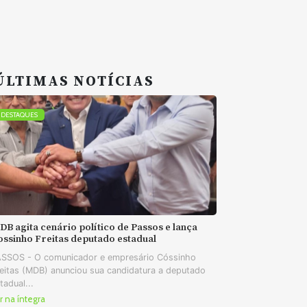
ÚLTIMAS NOTÍCIAS
DESTAQUES
B agita cenário político de Passos e lança
ossinho Freitas deputado estadual
SSOS - O comunicador e empresário Cóssinho
eitas (MDB) anunciou sua candidatura a deputado
tadual...
r na íntegra