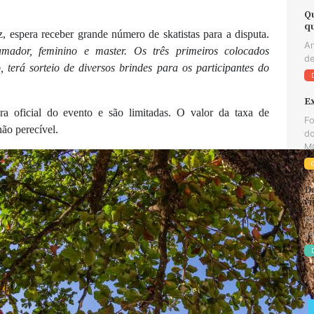
Q
q
 espera receber grande número de skatistas para a disputa.
An
amador, feminino e master. Os três primeiros colocados
de
 terá sorteio de diversos brindes para os participantes do
E
ura oficial do evento e são limitadas. O valor da taxa de
Fo
não perecível.
do
MG
D
v
RE
Je