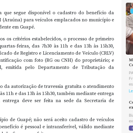
 que segue disponível o cadastro do benefício da
o I (Araúna) para veículos emplacados no município e
idente em Guapé.
s os critérios estabelecidos, o processo de primeiro
quartas-feiras, das 7h30 às 11h e das 13h às 15h30,
icado de Registro e Licenciamento de Veículo (CRLV)
MD
ntificação com foto (RG ou CNH) do proprietário; e
C
al, emitida pelo Departamento de Tributação da
PA
Fr
es
o da autorização de travessia gratuita o atendimento
Le
0 às 11h e das 13h às 15h30, também mediante entrega
entrega deve ser feita na sede da Secretaria de
C
e
Bi
pio de Guapé; não será aceito cadastro de veículos
ex
enefício é pessoal e intransferível, válido mediante