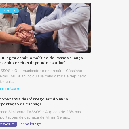
DESTAQUES
B agita cenário político de Passos e lança
ossinho Freitas deputado estadual
SSOS - O comunicador e empresário Cóssinho
eitas (MDB) anunciou sua candidatura a deputado
tadual...
r na íntegra
ooperativa de Córrego Fundo mira
xportação de cachaça
anca Simionato PASSOS - A queda de 23% nas
portações de cachaça de Minas Gerais...
Ler na íntegra
DESTAQUES