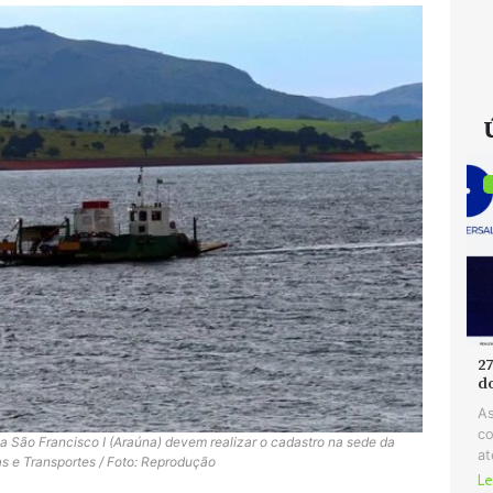
2
d
As
co
na São Francisco I (Araúna) devem realizar o cadastro na sede da
at
as e Transportes / Foto: Reprodução
Le