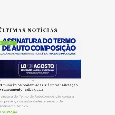
ÚLTIMAS NOTÍCIAS
COLUNA MG
73 municípios podem aderir à universalização
o saneamento; saiba quais
sinatura do Termo de Autocomposição contará
m presença de autoridades e serviço de
endimento técnico...
r na íntegra