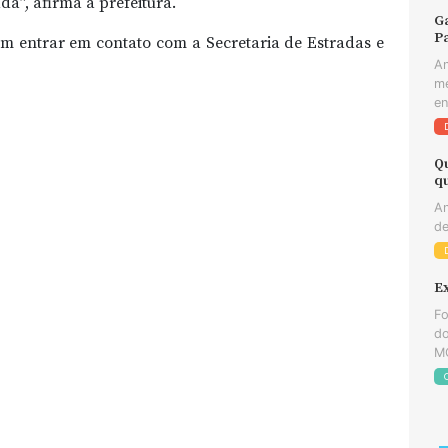
a”, afirma a prefeitura.
Ga
Pa
em entrar em contato com a Secretaria de Estradas e
An
me
en
Q
q
An
de
E
Fo
do
MG