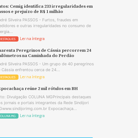
tos: Cemig identifica 233 irregularidades em
ssos e prejuízo de R$ 1 milhão
dré Silveira PASSOS - Furtos, fraudes em
didores e outras irregularidades no consumo de
ergia...
Ler na íntegra
DESTAQUES
uarenta Peregrinos de Cássia percorrem 24
uilômetros na Caminhada do Perdão
dré Silveira PASSOS - Um grupo de 40 peregrinos
 Cássia enfrentou cerca de 24...
Ler na íntegra
DESTAQUES
xpocachaça reúne 2 mil rótulos em BH
to: Divulgação COLUNA MGPrincipais destaques
s jornais e portais integrantes da Rede Sindijori
www.sindijorimg.com.br Expocachaça...
Ler na íntegra
COLUNA MG