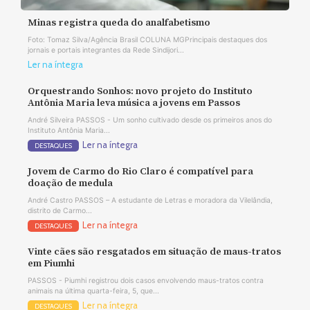
Minas registra queda do analfabetismo
Foto: Tomaz Silva/Agência Brasil COLUNA MGPrincipais destaques dos
jornais e portais integrantes da Rede Sindijori...
Ler na íntegra
Orquestrando Sonhos: novo projeto do Instituto
Antônia Maria leva música a jovens em Passos
André Silveira PASSOS - Um sonho cultivado desde os primeiros anos do
Instituto Antônia Maria...
Ler na íntegra
DESTAQUES
Jovem de Carmo do Rio Claro é compatível para
doação de medula
André Castro PASSOS – A estudante de Letras e moradora da Vilelândia,
distrito de Carmo...
Ler na íntegra
DESTAQUES
Vinte cães são resgatados em situação de maus-tratos
em Piumhi
PASSOS - Piumhi registrou dois casos envolvendo maus-tratos contra
animais na última quarta-feira, 5, que...
Ler na íntegra
DESTAQUES