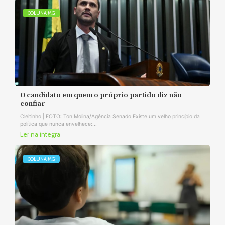
COLUNA MG
O candidato em quem o próprio partido diz não
confiar
Cleitinho | FOTO: Ton Molina/Agência Senado Existe um velho princípio da
política que nunca envelhece:...
Ler na íntegra
COLUNA MG