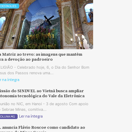
DESTAQUES
a Matriz ao trevo: as imagens que mantêm
iva a devoção ao padroeiro
LIGIÃO - Celebrado hoje, 6, o Dia do Senhor Bom
sus dos Passos renova uma...
r na íntegra
issão do SINDVEL ao Vietnã busca ampliar
tonomia tecnológica do Vale da Eletrônica
união no NIC, em Hanoi - 3 de agosto Com apoio
 Sebrae Minas, comitiva...
Ler na íntegra
COLUNA MG
L anuncia Flávio Roscoe como candidato ao