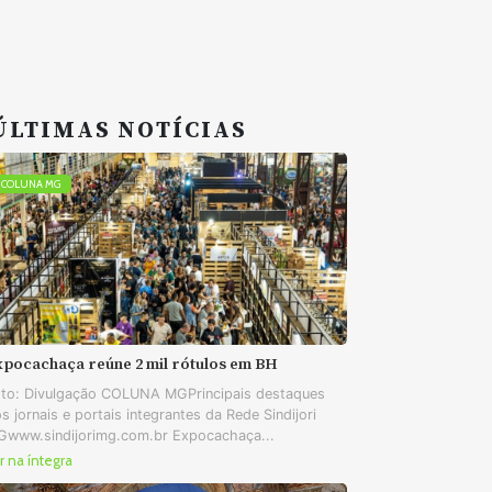
ÚLTIMAS NOTÍCIAS
COLUNA MG
xpocachaça reúne 2 mil rótulos em BH
to: Divulgação COLUNA MGPrincipais destaques
s jornais e portais integrantes da Rede Sindijori
www.sindijorimg.com.br Expocachaça...
r na íntegra