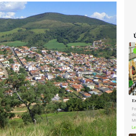
E
Fo
do
MG
Le