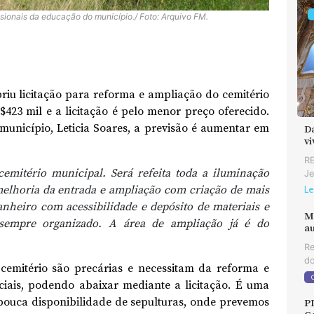
ssionais da educação do município./ Foto: Arquivo FM.
riu licitação para reforma e ampliação do cemitério
$423 mil e a licitação é pelo menor preço oferecido.
município, Leticia Soares, a previsão é aumentar em
D
v
RE
cemitério municipal. Será refeita toda a iluminação
Je
 melhoria da entrada e ampliação com criação de mais
Le
anheiro com acessibilidade e depósito de materiais e
M
sempre organizado. A área de ampliação já é do
au
Re
do
 cemitério são precárias e necessitam da reforma e
iciais, podendo abaixar mediante a licitação. É uma
pouca disponibilidade de sepulturas, onde prevemos
P