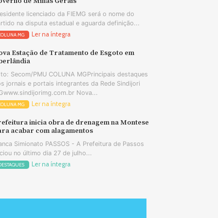
overno de Minas Gerais
esidente licenciado da FIEMG será o nome do
rtido na disputa estadual e aguarda definição...
Ler na íntegra
COLUNA MG
ova Estação de Tratamento de Esgoto em
berlândia
oto: Secom/PMU COLUNA MGPrincipais destaques
s jornais e portais integrantes da Rede Sindijori
www.sindijorimg.com.br Nova...
Ler na íntegra
COLUNA MG
refeitura inicia obra de drenagem na Montese
ara acabar com alagamentos
anca Simionato PASSOS - A Prefeitura de Passos
iciou no último dia 27 de julho...
Ler na íntegra
DESTAQUES