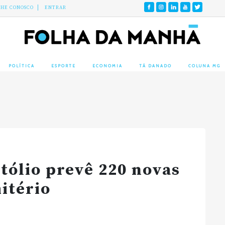
LHE CONOSCO
ENTRAR
POLÍTICA
ESPORTE
ECONOMIA
TÁ DANADO
COLUNA MG
itólio prevê 220 novas
itério