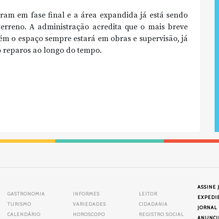
tram em fase final e a área expandida já está sendo
 terreno. A administração acredita que o mais breve
rém o espaço sempre estará em obras e supervisão, já
o reparos ao longo do tempo.
ASSINE 
GASTRONOMIA
INFORMES
LEITOR
EXPEDI
TURISMO
VARIEDADES
CIDADANIA
JORNAL
CALENDÁRIO
HOROSCOPO
REGISTRO SOCIAL
ANUNCI