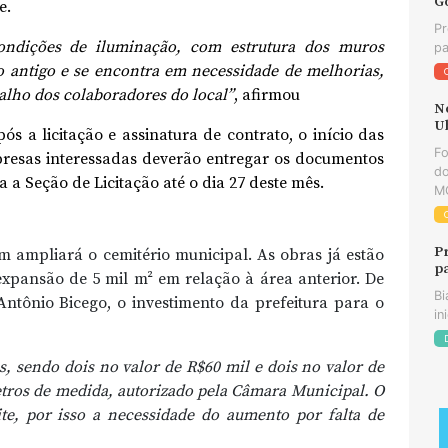
G
e.
Pr
condições de iluminação, com estrutura dos muros
pa
o antigo e se encontra em necessidade de melhorias,
alho dos colaboradores do local”
, afirmou
N
U
ós a licitação e assinatura de contrato, o início das
F
resas interessadas deverão entregar os documentos
do
 a Seção de Licitação até o dia 27 deste mês.
MG
P
 ampliará o cemitério municipal. As obras já estão
p
expansão de 5 mil m² em relação à área anterior. De
Bi
Antônio Bicego, o investimento da prefeitura para o
in
, sendo dois no valor de R$60 mil e dois no valor de
etros de medida, autorizado pela Câmara Municipal. O
ite, por isso a necessidade do aumento por falta de