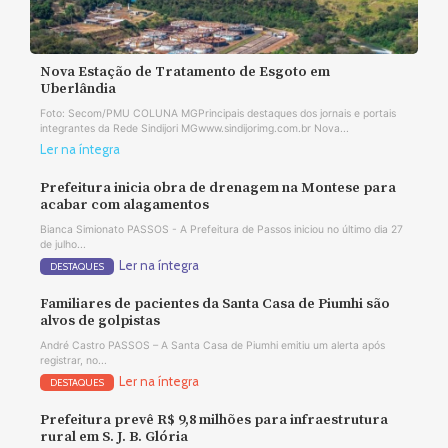
Nova Estação de Tratamento de Esgoto em
Uberlândia
Foto: Secom/PMU COLUNA MGPrincipais destaques dos jornais e portais
integrantes da Rede Sindijori MGwww.sindijorimg.com.br Nova...
Ler na íntegra
Prefeitura inicia obra de drenagem na Montese para
acabar com alagamentos
Bianca Simionato PASSOS - A Prefeitura de Passos iniciou no último dia 27
de julho...
Ler na íntegra
DESTAQUES
Familiares de pacientes da Santa Casa de Piumhi são
alvos de golpistas
André Castro PASSOS – A Santa Casa de Piumhi emitiu um alerta após
registrar, no...
Ler na íntegra
DESTAQUES
Prefeitura prevê R$ 9,8 milhões para infraestrutura
rural em S. J. B. Glória