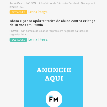
André Castro PASSOS – A Prefeitura de São João Batista do Glória prevê
investir R$...
Ler na íntegra
DESTAQUES
Idoso é preso após tentativa de abuso contra criança
de 10 anos em Piumhi
PIUMHI - Um homem de 68 anos foi preso em flagrante na tarde de
segunda-feira,...
Ler na íntegra
DESTAQUES