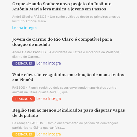
Orquestrando Sonhos: novo projeto do Instituto
Antônia Maria leva música a jovens em Passos
André Silveira PASSOS - Um sonho cultivado desde os primeiros anos do
Instituto Antônia Maria...
Ler na íntegra
Jovem de Carmo do Rio Claro é compatível para
doação de medula
André Castro PASSOS – A estudante de Letras e moradora da Vilelândia,
distrito de Carmo...
Ler na íntegra
DESTAQUES
Vinte cães são resgatados em situação de maus-tratos
em Piumhi
PASSOS - Piumhi registrou dois casos envolvendo maus-tratos contra
animais na última quarta-feira, 5, que...
Ler na íntegra
DESTAQUES
Região tem ao menos 14 indicados para disputar vagas
de deputado
Da redação PASSOS - Com o encerramento do período de convenções
partidárias na última quarta-feira,...
Ler na íntegra
DESTAQUES