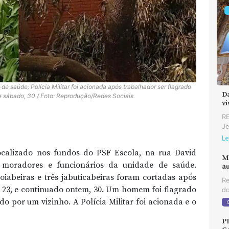
de saúde; Polícia Militar foi acionada após trabalhador ser flagrado
D
te sábado, 30 / Foto: Reprodução/Redes Sociais
v
RE
Je
Le
calizado nos fundos do PSF Escola, na rua David
M
e moradores e funcionários da unidade de saúde.
au
iabeiras e três jabuticabeiras foram cortadas após
Re
23, e continuado ontem, 30. Um homem foi flagrado
do
do por um vizinho. A Polícia Militar foi acionada e o
P