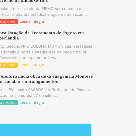
overno de Minas Gerais
esidente licenciado da FIEMG será o nome do
rtido na disputa estadual e aguarda definição...
Ler na íntegra
COLUNA MG
ova Estação de Tratamento de Esgoto em
berlândia
oto: Secom/PMU COLUNA MGPrincipais destaques
s jornais e portais integrantes da Rede Sindijori
www.sindijorimg.com.br Nova...
Ler na íntegra
COLUNA MG
refeitura inicia obra de drenagem na Montese
ara acabar com alagamentos
anca Simionato PASSOS - A Prefeitura de Passos
iciou no último dia 27 de julho...
Ler na íntegra
DESTAQUES