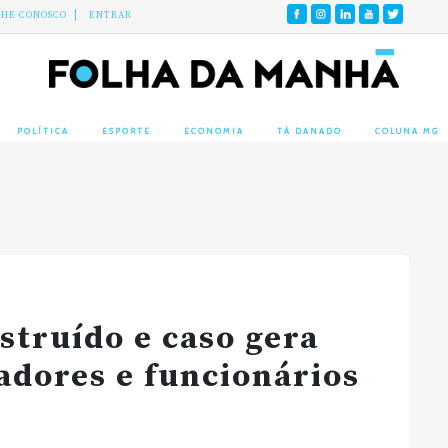
LHE CONOSCO
ENTRAR
POLÍTICA
ESPORTE
ECONOMIA
TÁ DANADO
COLUNA MG
struído e caso gera
adores e funcionários