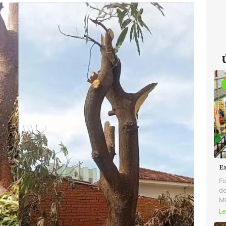
E
Fo
do
MG
Le