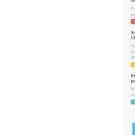
G
Pr
pa
N
U
F
do
MG
P
p
Bi
in