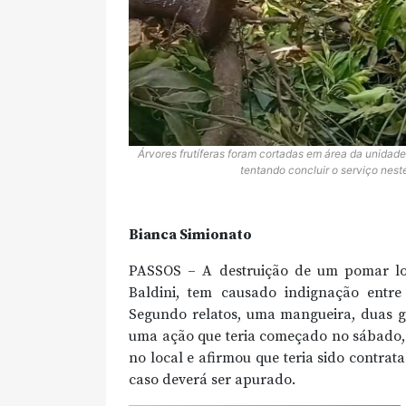
Árvores frutíferas foram cortadas em área da unidade 
tentando concluir o serviço nes
Bianca Simionato
PASSOS – A destruição de um pomar lo
Baldini, tem causado indignação entr
Segundo relatos, uma mangueira, duas go
uma ação que teria começado no sábado, 
no local e afirmou que teria sido contrata
caso deverá ser apurado.