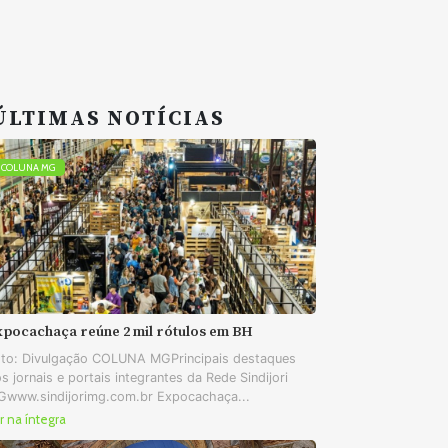
ÚLTIMAS NOTÍCIAS
COLUNA MG
xpocachaça reúne 2 mil rótulos em BH
to: Divulgação COLUNA MGPrincipais destaques
s jornais e portais integrantes da Rede Sindijori
www.sindijorimg.com.br Expocachaça...
r na íntegra