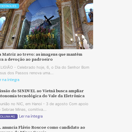
DESTAQUES
a Matriz ao trevo: as imagens que mantêm
iva a devoção ao padroeiro
LIGIÃO - Celebrado hoje, 6, o Dia do Senhor Bom
sus dos Passos renova uma...
r na íntegra
issão do SINDVEL ao Vietnã busca ampliar
tonomia tecnológica do Vale da Eletrônica
união no NIC, em Hanoi - 3 de agosto Com apoio
 Sebrae Minas, comitiva...
Ler na íntegra
COLUNA MG
L anuncia Flávio Roscoe como candidato ao