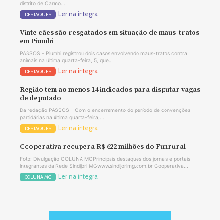
distrito de Carmo...
Ler na íntegra
DESTAQUES
Vinte cães são resgatados em situação de maus-tratos
em Piumhi
PASSOS - Piumhi registrou dois casos envolvendo maus-tratos contra
animais na última quarta-feira, 5, que...
Ler na íntegra
DESTAQUES
Região tem ao menos 14 indicados para disputar vagas
de deputado
Da redação PASSOS - Com o encerramento do período de convenções
partidárias na última quarta-feira,...
Ler na íntegra
DESTAQUES
Cooperativa recupera R$ 622 milhões do Funrural
Foto: Divulgação COLUNA MGPrincipais destaques dos jornais e portais
integrantes da Rede Sindijori MGwww.sindijorimg.com.br Cooperativa...
Ler na íntegra
COLUNA MG