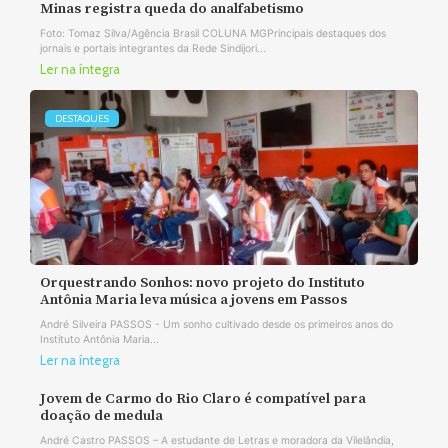
Minas registra queda do analfabetismo
Foto: Tomaz Silva/Agência Brasil COLUNA MGPrincipais destaques dos
jornais e portais integrantes da Rede Sindijori...
Ler na íntegra
DESTAQUES
Orquestrando Sonhos: novo projeto do Instituto
Antônia Maria leva música a jovens em Passos
André Silveira PASSOS - Um sonho cultivado desde os primeiros anos do
Instituto Antônia Maria...
Ler na íntegra
Jovem de Carmo do Rio Claro é compatível para
doação de medula
André Castro PASSOS – A estudante de Letras e moradora da Vilelândia,