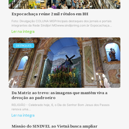
Expocachaça reúne 2 mil rótulos em BH
Foto: Divulgação COLUNA MGPrincipais destaques dos jornais e portais
integrantes da Rede Sindijori MGwww.sindijorimg.com.br Expocachaça...
Ler na íntegra
DESTAQUES
Da Matriz ao trevo: as imagens que mantêm viva a
devoção ao padroeiro
RELIGIÃO - Celebrado hoje, 6, o Dia do Senhor Bom Jesus dos Passos
renova uma...
Ler na íntegra
Missão do SINDVEL ao Vietnã busca ampliar