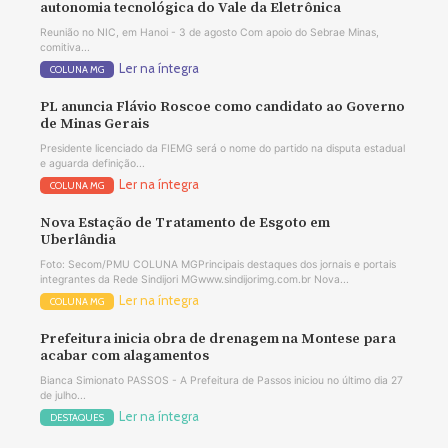
autonomia tecnológica do Vale da Eletrônica
Reunião no NIC, em Hanoi - 3 de agosto Com apoio do Sebrae Minas,
comitiva...
Ler na íntegra
COLUNA MG
PL anuncia Flávio Roscoe como candidato ao Governo
de Minas Gerais
Presidente licenciado da FIEMG será o nome do partido na disputa estadual
e aguarda definição...
Ler na íntegra
COLUNA MG
Nova Estação de Tratamento de Esgoto em
Uberlândia
Foto: Secom/PMU COLUNA MGPrincipais destaques dos jornais e portais
integrantes da Rede Sindijori MGwww.sindijorimg.com.br Nova...
Ler na íntegra
COLUNA MG
Prefeitura inicia obra de drenagem na Montese para
acabar com alagamentos
Bianca Simionato PASSOS - A Prefeitura de Passos iniciou no último dia 27
de julho...
Ler na íntegra
DESTAQUES