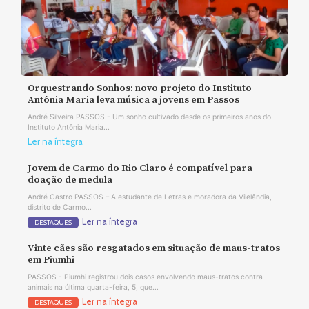
Orquestrando Sonhos: novo projeto do Instituto
Antônia Maria leva música a jovens em Passos
André Silveira PASSOS - Um sonho cultivado desde os primeiros anos do
Instituto Antônia Maria...
Ler na íntegra
Jovem de Carmo do Rio Claro é compatível para
doação de medula
André Castro PASSOS – A estudante de Letras e moradora da Vilelândia,
distrito de Carmo...
Ler na íntegra
DESTAQUES
Vinte cães são resgatados em situação de maus-tratos
em Piumhi
PASSOS - Piumhi registrou dois casos envolvendo maus-tratos contra
animais na última quarta-feira, 5, que...
Ler na íntegra
DESTAQUES