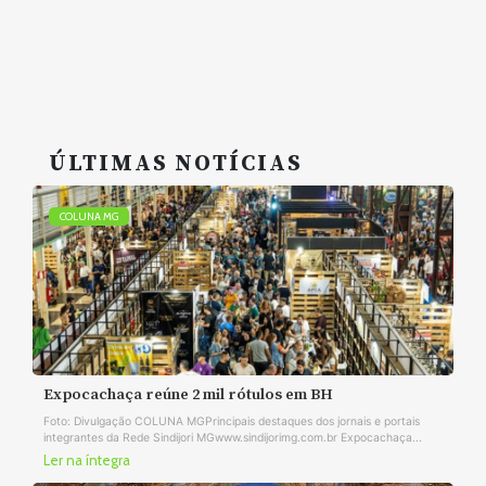
ÚLTIMAS NOTÍCIAS
COLUNA MG
Expocachaça reúne 2 mil rótulos em BH
Foto: Divulgação COLUNA MGPrincipais destaques dos jornais e portais
integrantes da Rede Sindijori MGwww.sindijorimg.com.br Expocachaça...
Ler na íntegra