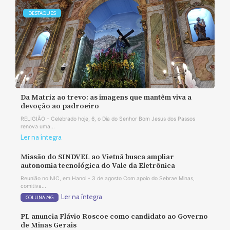
DESTAQUES
Da Matriz ao trevo: as imagens que mantêm viva a
devoção ao padroeiro
RELIGIÃO - Celebrado hoje, 6, o Dia do Senhor Bom Jesus dos Passos
renova uma...
Ler na íntegra
Missão do SINDVEL ao Vietnã busca ampliar
autonomia tecnológica do Vale da Eletrônica
Reunião no NIC, em Hanoi - 3 de agosto Com apoio do Sebrae Minas,
comitiva...
Ler na íntegra
COLUNA MG
PL anuncia Flávio Roscoe como candidato ao Governo
de Minas Gerais