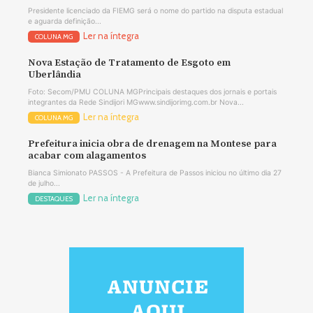
Presidente licenciado da FIEMG será o nome do partido na disputa estadual
e aguarda definição...
Ler na íntegra
COLUNA MG
Nova Estação de Tratamento de Esgoto em
Uberlândia
Foto: Secom/PMU COLUNA MGPrincipais destaques dos jornais e portais
integrantes da Rede Sindijori MGwww.sindijorimg.com.br Nova...
Ler na íntegra
COLUNA MG
Prefeitura inicia obra de drenagem na Montese para
acabar com alagamentos
Bianca Simionato PASSOS - A Prefeitura de Passos iniciou no último dia 27
de julho...
Ler na íntegra
DESTAQUES