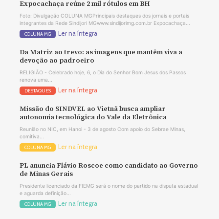
Expocachaça reúne 2 mil rótulos em BH
Foto: Divulgação COLUNA MGPrincipais destaques dos jornais e portais
integrantes da Rede Sindijori MGwww.sindijorimg.com.br Expocachaça...
Ler na íntegra
COLUNA MG
Da Matriz ao trevo: as imagens que mantêm viva a
devoção ao padroeiro
RELIGIÃO - Celebrado hoje, 6, o Dia do Senhor Bom Jesus dos Passos
renova uma...
Ler na íntegra
DESTAQUES
Missão do SINDVEL ao Vietnã busca ampliar
autonomia tecnológica do Vale da Eletrônica
Reunião no NIC, em Hanoi - 3 de agosto Com apoio do Sebrae Minas,
comitiva...
Ler na íntegra
COLUNA MG
PL anuncia Flávio Roscoe como candidato ao Governo
de Minas Gerais
Presidente licenciado da FIEMG será o nome do partido na disputa estadual
e aguarda definição...
Ler na íntegra
COLUNA MG