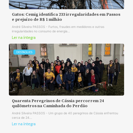
Gatos: Cemig identifica 233 irregularidades em Passos
e prejuízo de R$ 1 milhão
André Silveira PASSOS - Furtos, fraudes em medidores e outras
irregularidades no consumo de energia...
Ler na íntegra
DESTAQUES
Quarenta Peregrinos de Cássia percorrem 24
quilômetros na Caminhada do Perdão
André Silveira PASSOS - Um grupo de 40 peregrinos de Cássia enfrentou
cerca de 24...
Ler na íntegra