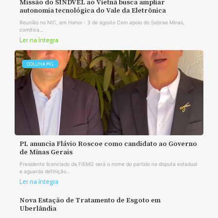
Missão do SINDVEL ao Vietnã busca ampliar
autonomia tecnológica do Vale da Eletrônica
Reunião no NIC, em Hanoi - 3 de agosto Com apoio do Sebrae Minas,
comitiva...
Ler na íntegra
COLUNA MG
PL anuncia Flávio Roscoe como candidato ao Governo
de Minas Gerais
Presidente licenciado da FIEMG será o nome do partido na disputa estadual
e aguarda definição...
Ler na íntegra
Nova Estação de Tratamento de Esgoto em
Uberlândia