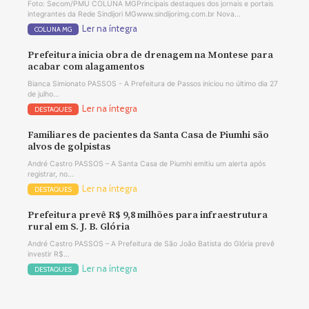
Foto: Secom/PMU COLUNA MGPrincipais destaques dos jornais e portais
integrantes da Rede Sindijori MGwww.sindijorimg.com.br Nova...
Ler na íntegra
COLUNA MG
Prefeitura inicia obra de drenagem na Montese para
acabar com alagamentos
Bianca Simionato PASSOS - A Prefeitura de Passos iniciou no último dia 27
de julho...
Ler na íntegra
DESTAQUES
Familiares de pacientes da Santa Casa de Piumhi são
alvos de golpistas
André Castro PASSOS – A Santa Casa de Piumhi emitiu um alerta após
registrar, no...
Ler na íntegra
DESTAQUES
Prefeitura prevê R$ 9,8 milhões para infraestrutura
rural em S. J. B. Glória
André Castro PASSOS – A Prefeitura de São João Batista do Glória prevê
investir R$...
Ler na íntegra
DESTAQUES