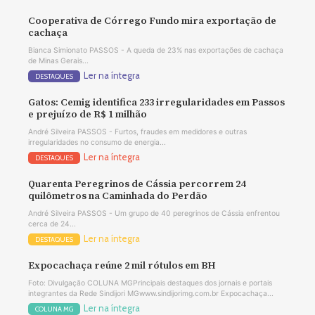
Cooperativa de Córrego Fundo mira exportação de
cachaça
Bianca Simionato PASSOS - A queda de 23% nas exportações de cachaça
de Minas Gerais...
Ler na íntegra
DESTAQUES
Gatos: Cemig identifica 233 irregularidades em Passos
e prejuízo de R$ 1 milhão
André Silveira PASSOS - Furtos, fraudes em medidores e outras
irregularidades no consumo de energia...
Ler na íntegra
DESTAQUES
Quarenta Peregrinos de Cássia percorrem 24
quilômetros na Caminhada do Perdão
André Silveira PASSOS - Um grupo de 40 peregrinos de Cássia enfrentou
cerca de 24...
Ler na íntegra
DESTAQUES
Expocachaça reúne 2 mil rótulos em BH
Foto: Divulgação COLUNA MGPrincipais destaques dos jornais e portais
integrantes da Rede Sindijori MGwww.sindijorimg.com.br Expocachaça...
Ler na íntegra
COLUNA MG