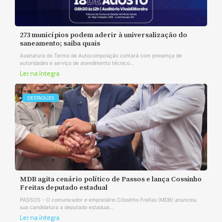
273 municípios podem aderir à universalização do
saneamento; saiba quais
Assinatura do Termo de Autocomposição contará com presença de
autoridades e serviço de atendimento técnico...
Ler na íntegra
DESTAQUES
MDB agita cenário político de Passos e lança Cossinho
Freitas deputado estadual
PASSOS - O comunicador e empresário Cóssinho Freitas (MDB) anunciou
sua candidatura a deputado estadual...
Ler na íntegra