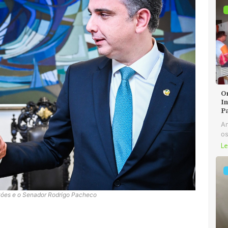
O
In
P
An
os
Le
Góes e o Senador Rodrigo Pacheco