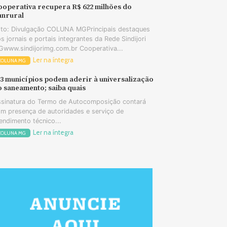
ooperativa recupera R$ 622 milhões do
unrural
to: Divulgação COLUNA MGPrincipais destaques
s jornais e portais integrantes da Rede Sindijori
www.sindijorimg.com.br Cooperativa...
Ler na íntegra
COLUNA MG
73 municípios podem aderir à universalização
o saneamento; saiba quais
sinatura do Termo de Autocomposição contará
m presença de autoridades e serviço de
endimento técnico...
Ler na íntegra
COLUNA MG