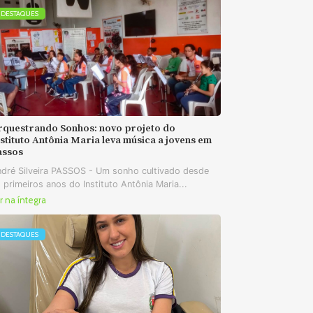
DESTAQUES
rquestrando Sonhos: novo projeto do
stituto Antônia Maria leva música a jovens em
assos
dré Silveira PASSOS - Um sonho cultivado desde
 primeiros anos do Instituto Antônia Maria...
r na íntegra
DESTAQUES