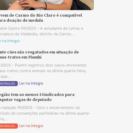
ovem de Carmo do Rio Claro é compatível
ara doação de medula
dré Castro PASSOS – A estudante de Letras e
radora da Vilelândia, distrito de Carmo...
r na íntegra
nte cães são resgatados em situação de
aus-tratos em Piumhi
SSOS - Piumhi registrou dois casos envolvendo
us-tratos contra animais na última quarta-feira,
 que...
Ler na íntegra
DESTAQUES
egião tem ao menos 14 indicados para
isputar vagas de deputado
 redação PASSOS - Com o encerramento do
ríodo de convenções partidárias na última quarta-
ira,...
Ler na íntegra
DESTAQUES