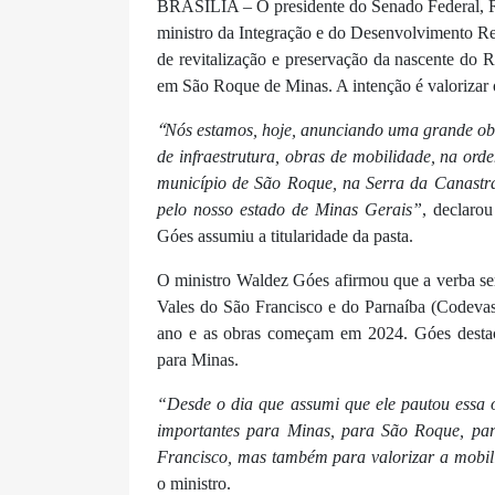
BRASÍLIA – O presidente do Senado Federal, Rod
ministro da Integração e do Desenvolvimento Re
de revitalização e preservação da nascente do 
em São Roque de Minas. A intenção é valorizar o 
“
Nós estamos, hoje, anunciando uma grande obra
de infraestrutura, obras de mobilidade, na or
município de São Roque, na Serra da Canastr
pelo nosso estado de Minas Gerais”
, declaro
Góes assumiu a titularidade da pasta.
O ministro Waldez Góes afirmou que a verba s
Vales do São Francisco e do Parnaíba (Codevasf)
ano e as obras começam em 2024. Góes destac
para Minas.
“Desde o dia que assumi que ele pautou essa
importantes para Minas, para São Roque, par
Francisco, mas também para valorizar a mobili
o ministro.