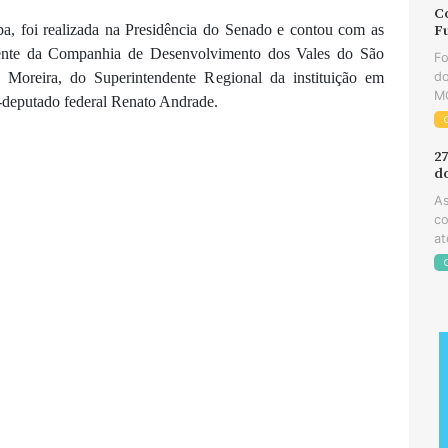
C
ba, foi realizada na Presidência do Senado e contou com as
F
sidente da Companhia de Desenvolvimento dos Vales do São
Fo
do
 Moreira, do Superintendente Regional da instituição em
MG
-deputado federal Renato Andrade.
2
d
As
co
at