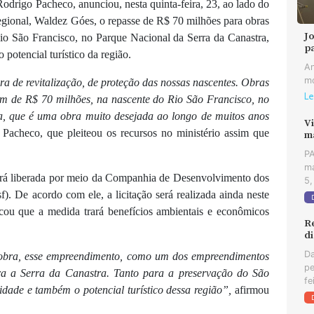
rigo Pacheco, anunciou, nesta quinta-feira, 23, ao lado do
gional, Waldez Góes, o repasse de R$ 70 milhões para obras
J
Rio São Francisco, no Parque Nacional da Serra da Canastra,
p
potencial turístico da região.
An
mo
 de revitalização, de proteção das nossas nascentes. Obras
Le
dem de R$ 70 milhões, na nascente do Rio São Francisco, no
a, que é uma obra muito desejada ao longo de muitos anos
Vi
u Pacheco, que pleiteou os recursos no ministério assim que
m
PA
ma
erá liberada por meio da Companhia de Desenvolvimento dos
5,
. De acordo com ele, a licitação será realizada ainda neste
ou que a medida trará benefícios ambientais e econômicos
R
d
Da
 obra, esse empreendimento, como um dos empreendimentos
pe
a a Serra da Canastra. Tanto para a preservação do São
fe
dade e também o potencial turístico dessa região”,
afirmou