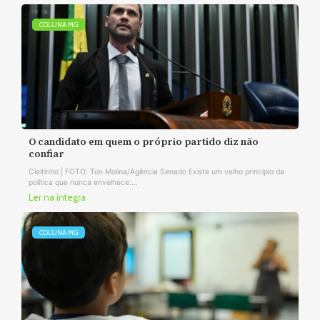
COLUNA MG
O candidato em quem o próprio partido diz não
confiar
Cleitinho | FOTO: Ton Molina/Agência Senado Existe um velho princípio da
política que nunca envelhece:...
Ler na íntegra
COLUNA MG