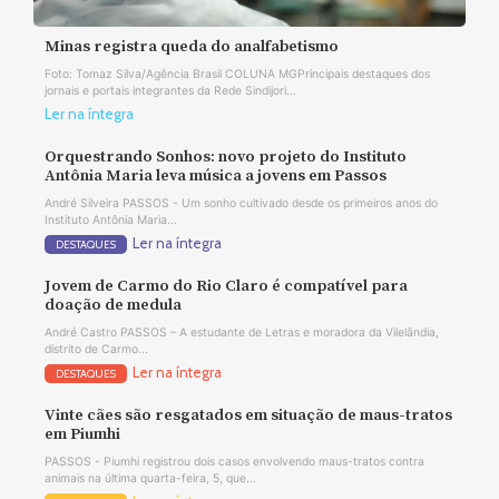
Minas registra queda do analfabetismo
Foto: Tomaz Silva/Agência Brasil COLUNA MGPrincipais destaques dos
jornais e portais integrantes da Rede Sindijori...
Ler na íntegra
Orquestrando Sonhos: novo projeto do Instituto
Antônia Maria leva música a jovens em Passos
André Silveira PASSOS - Um sonho cultivado desde os primeiros anos do
Instituto Antônia Maria...
Ler na íntegra
DESTAQUES
Jovem de Carmo do Rio Claro é compatível para
doação de medula
André Castro PASSOS – A estudante de Letras e moradora da Vilelândia,
distrito de Carmo...
Ler na íntegra
DESTAQUES
Vinte cães são resgatados em situação de maus-tratos
em Piumhi
PASSOS - Piumhi registrou dois casos envolvendo maus-tratos contra
animais na última quarta-feira, 5, que...