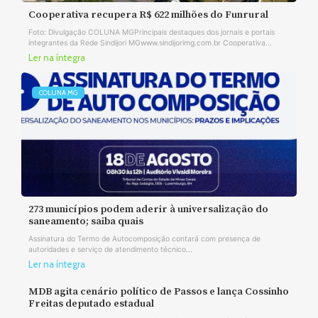
Cooperativa recupera R$ 622 milhões do Funrural
Foto: Divulgação COLUNA MGPrincipais destaques dos jornais e portais
integrantes da Rede Sindijori MGwww.sindijorimg.com.br Cooperativa...
Ler na íntegra
COLUNA MG
273 municípios podem aderir à universalização do
saneamento; saiba quais
Assinatura do Termo de Autocomposição contará com presença de
autoridades e serviço de atendimento técnico...
Ler na íntegra
MDB agita cenário político de Passos e lança Cossinho
Freitas deputado estadual