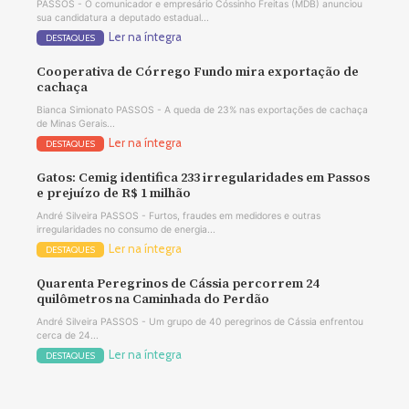
PASSOS - O comunicador e empresário Cóssinho Freitas (MDB) anunciou
sua candidatura a deputado estadual...
Ler na íntegra
DESTAQUES
Cooperativa de Córrego Fundo mira exportação de
cachaça
Bianca Simionato PASSOS - A queda de 23% nas exportações de cachaça
de Minas Gerais...
Ler na íntegra
DESTAQUES
Gatos: Cemig identifica 233 irregularidades em Passos
e prejuízo de R$ 1 milhão
André Silveira PASSOS - Furtos, fraudes em medidores e outras
irregularidades no consumo de energia...
Ler na íntegra
DESTAQUES
Quarenta Peregrinos de Cássia percorrem 24
quilômetros na Caminhada do Perdão
André Silveira PASSOS - Um grupo de 40 peregrinos de Cássia enfrentou
cerca de 24...
Ler na íntegra
DESTAQUES