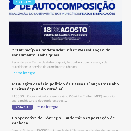
COLUNA MG
273 municípios podem aderir à universalização do
saneamento; saiba quais
Assinatura do Termo de Autocomposição contará com presença de
autoridades e serviço de atendimento técnico...
Ler na íntegra
MDB agita cenário político de Passos e lança Cossinho
Freitas deputado estadual
PASSOS - O comunicador e empresário Cóssinho Freitas (MDB) anunciou
sua candidatura a deputado estadual...
Ler na íntegra
DESTAQUES
Cooperativa de Córrego Fundo mira exportação de
cachaça
Bianca Simionato PASSOS - A queda de 23% nas exportações de cachaça