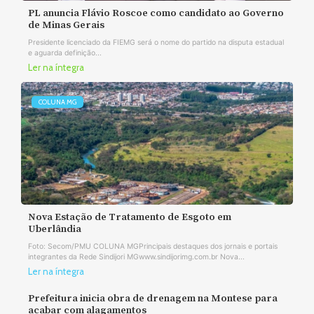
PL anuncia Flávio Roscoe como candidato ao Governo
de Minas Gerais
Presidente licenciado da FIEMG será o nome do partido na disputa estadual
e aguarda definição...
Ler na íntegra
COLUNA MG
Nova Estação de Tratamento de Esgoto em
Uberlândia
Foto: Secom/PMU COLUNA MGPrincipais destaques dos jornais e portais
integrantes da Rede Sindijori MGwww.sindijorimg.com.br Nova...
Ler na íntegra
Prefeitura inicia obra de drenagem na Montese para
acabar com alagamentos