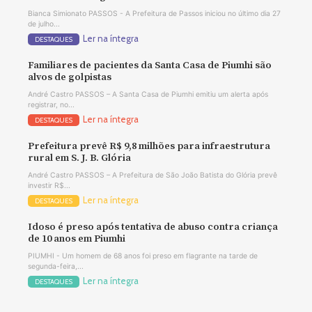
Bianca Simionato PASSOS - A Prefeitura de Passos iniciou no último dia 27
de julho...
Ler na íntegra
DESTAQUES
Familiares de pacientes da Santa Casa de Piumhi são
alvos de golpistas
André Castro PASSOS – A Santa Casa de Piumhi emitiu um alerta após
registrar, no...
Ler na íntegra
DESTAQUES
Prefeitura prevê R$ 9,8 milhões para infraestrutura
rural em S. J. B. Glória
André Castro PASSOS – A Prefeitura de São João Batista do Glória prevê
investir R$...
Ler na íntegra
DESTAQUES
Idoso é preso após tentativa de abuso contra criança
de 10 anos em Piumhi
PIUMHI - Um homem de 68 anos foi preso em flagrante na tarde de
segunda-feira,...
Ler na íntegra
DESTAQUES