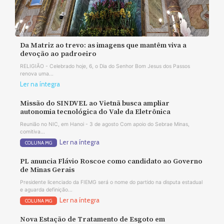
Da Matriz ao trevo: as imagens que mantêm viva a
devoção ao padroeiro
RELIGIÃO - Celebrado hoje, 6, o Dia do Senhor Bom Jesus dos Passos
renova uma...
Ler na íntegra
Missão do SINDVEL ao Vietnã busca ampliar
autonomia tecnológica do Vale da Eletrônica
Reunião no NIC, em Hanoi - 3 de agosto Com apoio do Sebrae Minas,
comitiva...
Ler na íntegra
COLUNA MG
PL anuncia Flávio Roscoe como candidato ao Governo
de Minas Gerais
Presidente licenciado da FIEMG será o nome do partido na disputa estadual
e aguarda definição...
Ler na íntegra
COLUNA MG
Nova Estação de Tratamento de Esgoto em