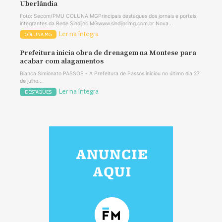
Uberlândia
Foto: Secom/PMU COLUNA MGPrincipais destaques dos jornais e portais
integrantes da Rede Sindijori MGwww.sindijorimg.com.br Nova...
Ler na íntegra
COLUNA MG
Prefeitura inicia obra de drenagem na Montese para
acabar com alagamentos
Bianca Simionato PASSOS - A Prefeitura de Passos iniciou no último dia 27
de julho...
Ler na íntegra
DESTAQUES