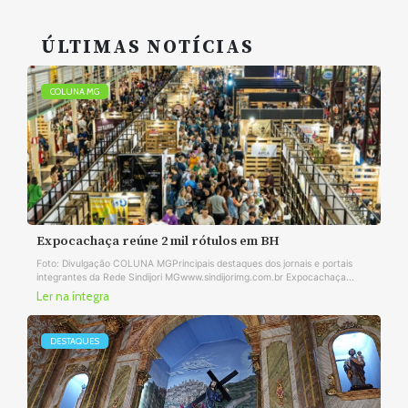
ÚLTIMAS NOTÍCIAS
COLUNA MG
Expocachaça reúne 2 mil rótulos em BH
Foto: Divulgação COLUNA MGPrincipais destaques dos jornais e portais
integrantes da Rede Sindijori MGwww.sindijorimg.com.br Expocachaça...
Ler na íntegra
DESTAQUES