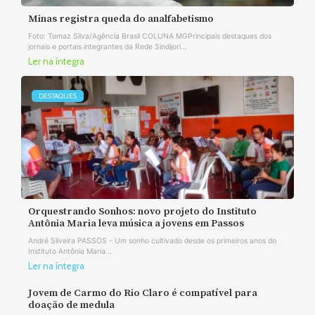
Minas registra queda do analfabetismo
Foto: Tomaz Silva/Agência Brasil COLUNA MGPrincipais destaques dos
jornais e portais integrantes da Rede Sindijori...
Ler na íntegra
DESTAQUES
Orquestrando Sonhos: novo projeto do Instituto
Antônia Maria leva música a jovens em Passos
André Silveira PASSOS - Um sonho cultivado desde os primeiros anos do
Instituto Antônia Maria...
Ler na íntegra
Jovem de Carmo do Rio Claro é compatível para
doação de medula