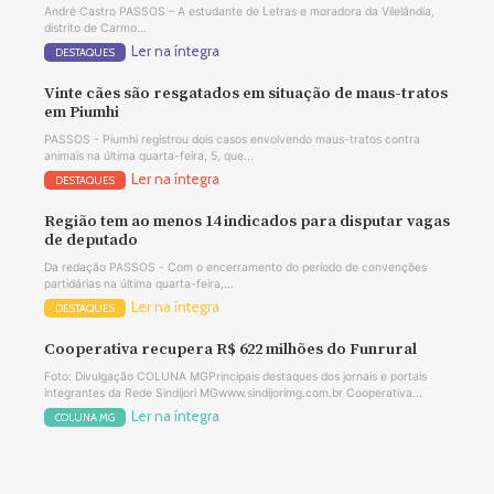
André Castro PASSOS – A estudante de Letras e moradora da Vilelândia,
distrito de Carmo...
Ler na íntegra
DESTAQUES
Vinte cães são resgatados em situação de maus-tratos
em Piumhi
PASSOS - Piumhi registrou dois casos envolvendo maus-tratos contra
animais na última quarta-feira, 5, que...
Ler na íntegra
DESTAQUES
Região tem ao menos 14 indicados para disputar vagas
de deputado
Da redação PASSOS - Com o encerramento do período de convenções
partidárias na última quarta-feira,...
Ler na íntegra
DESTAQUES
Cooperativa recupera R$ 622 milhões do Funrural
Foto: Divulgação COLUNA MGPrincipais destaques dos jornais e portais
integrantes da Rede Sindijori MGwww.sindijorimg.com.br Cooperativa...
Ler na íntegra
COLUNA MG