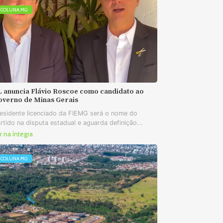
COLUNA MG
L anuncia Flávio Roscoe como candidato ao
overno de Minas Gerais
esidente licenciado da FIEMG será o nome do
rtido na disputa estadual e aguarda definição...
r na íntegra
COLUNA MG