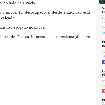
, ao lado da Estácio.
N
o imóvel foi desocupado e, desde então, lixo está
U
 calçada.
F
do
ais lixo é jogado no imóvel.
MG
Le
eitura de Passos informa que a reclamação será
P
p
Bi
in
Fa
Pi
An
em
Pr
in