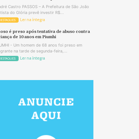
dré Castro PASSOS – A Prefeitura de São João
tista do Glória prevê investir R$...
Ler na íntegra
DESTAQUES
oso é preso após tentativa de abuso contra
iança de 10 anos em Piumhi
UMHI - Um homem de 68 anos foi preso em
agrante na tarde de segunda-feira,...
Ler na íntegra
DESTAQUES