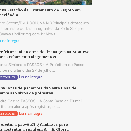
ova Estação de Tratamento de Esgoto em
berlândia
oto: Secom/PMU COLUNA MGPrincipais destaques
s jornais e portais integrantes da Rede Sindijori
www.sindijorimg.com.br Nova...
r na íntegra
refeitura inicia obra de drenagem na Montese
ara acabar com alagamentos
anca Simionato PASSOS - A Prefeitura de Passos
iciou no último dia 27 de julho...
Ler na íntegra
DESTAQUES
miliares de pacientes da Santa Casa de
umhi são alvos de golpistas
dré Castro PASSOS – A Santa Casa de Piumhi
itiu um alerta após registrar, no...
Ler na íntegra
DESTAQUES
efeitura prevê R$ 9,8 milhões para
fraestrutura rural em S. J. B. Glória