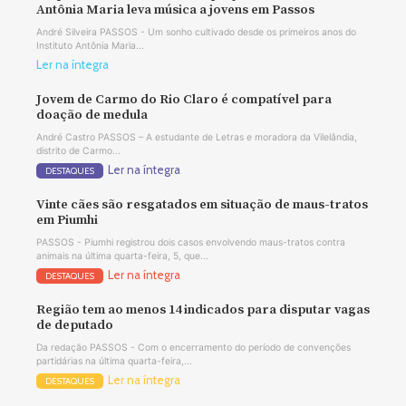
Antônia Maria leva música a jovens em Passos
André Silveira PASSOS - Um sonho cultivado desde os primeiros anos do
Instituto Antônia Maria...
Ler na íntegra
Jovem de Carmo do Rio Claro é compatível para
doação de medula
André Castro PASSOS – A estudante de Letras e moradora da Vilelândia,
distrito de Carmo...
Ler na íntegra
DESTAQUES
Vinte cães são resgatados em situação de maus-tratos
em Piumhi
PASSOS - Piumhi registrou dois casos envolvendo maus-tratos contra
animais na última quarta-feira, 5, que...
Ler na íntegra
DESTAQUES
Região tem ao menos 14 indicados para disputar vagas
de deputado
Da redação PASSOS - Com o encerramento do período de convenções
partidárias na última quarta-feira,...
Ler na íntegra
DESTAQUES