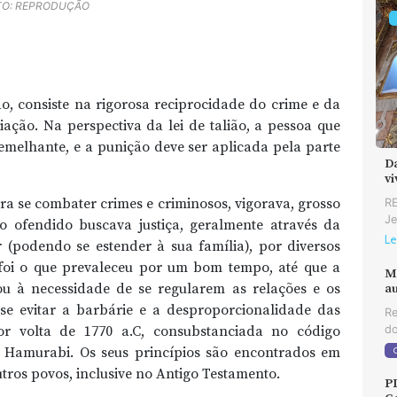
TO: REPRODUÇÃO
ão, consiste na rigorosa reciprocidade do crime e da
ão. Na perspectiva da lei de talião, a pessoa que
emelhante, e a punição deve ser aplicada pela parte
D
v
a se combater crimes e criminosos, vigorava, grosso
RE
Je
o ofendido buscava justiça, geralmente através da
Le
 (podendo se estender à sua família), por diversos
 foi o que prevaleceu por um bom tempo, até que a
M
u à necessidade de se regularem as relações e os
au
 se evitar a barbárie e a desproporcionalidade das
Re
por volta de 1770 a.C, consubstanciada no código
do
Hamurabi. Os seus princípios são encontrados em
utros povos, inclusive no Antigo Testamento.
P