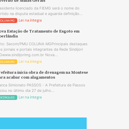
overno de Minas Gerais
esidente licenciado da FIEMG será o nome do
rtido na disputa estadual e aguarda definição...
Ler na íntegra
COLUNA MG
ova Estação de Tratamento de Esgoto em
berlândia
oto: Secom/PMU COLUNA MGPrincipais destaques
s jornais e portais integrantes da Rede Sindijori
www.sindijorimg.com.br Nova...
Ler na íntegra
COLUNA MG
refeitura inicia obra de drenagem na Montese
ara acabar com alagamentos
anca Simionato PASSOS - A Prefeitura de Passos
iciou no último dia 27 de julho...
Ler na íntegra
DESTAQUES