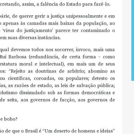
cretando, assim, a falência do Estado para fazê-lo.
bárie, de querer gerir a justiça unipessoalmente e em
ído apenas às camadas mais baixas da população, ao
‘vírus do justiçamento’ parece ter contaminado o
 em suas diversas instâncias.
ual devemos todos nos socorrer, invoco, mais uma
 Rui Barbosa (redundância, de certa forma – como
estatura moral e intelectual), em mais um de seus
os: “Rejeito as doutrinas de arbítrio; abomino as
ou científicas, coroadas, ou populares; detesto os
as, as razões de estado, as leis de salvação pública;
olutismo dissimulado sob as formas democráticas e
e seita, aos governos de facção, aos governos de
 e bobo?
ão de que o Brasil é “Um deserto de homens e ideias”