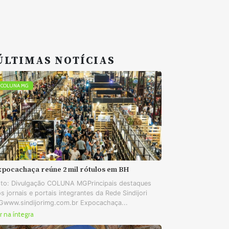
ÚLTIMAS NOTÍCIAS
COLUNA MG
xpocachaça reúne 2 mil rótulos em BH
to: Divulgação COLUNA MGPrincipais destaques
s jornais e portais integrantes da Rede Sindijori
www.sindijorimg.com.br Expocachaça...
r na íntegra