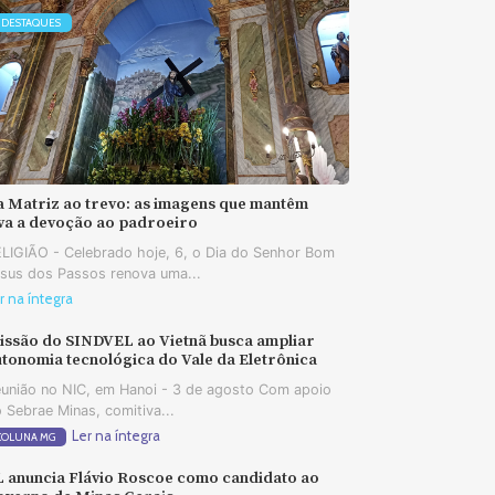
DESTAQUES
a Matriz ao trevo: as imagens que mantêm
iva a devoção ao padroeiro
LIGIÃO - Celebrado hoje, 6, o Dia do Senhor Bom
sus dos Passos renova uma...
r na íntegra
issão do SINDVEL ao Vietnã busca ampliar
tonomia tecnológica do Vale da Eletrônica
união no NIC, em Hanoi - 3 de agosto Com apoio
 Sebrae Minas, comitiva...
Ler na íntegra
COLUNA MG
L anuncia Flávio Roscoe como candidato ao