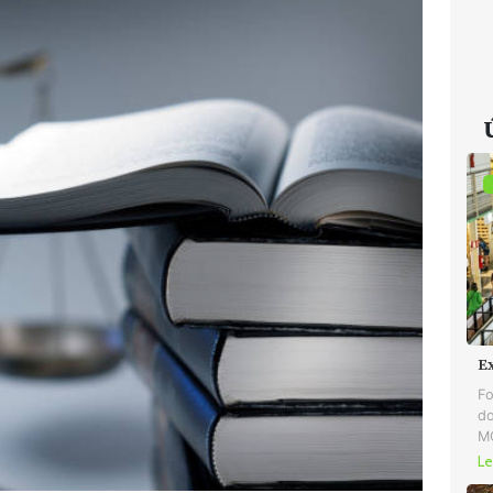
E
Fo
do
MG
Le