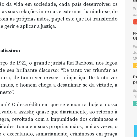
G
o da vida em sociedade, cada país desenvolveu os
Pr
 as suas relações internas e externas, banindo-se, de
pa
 com as próprias mãos, papel este que foi transferido
gerir e aplicar a justiça.
N
U
F
ualíssimo
do
MG
ço de 1921, o grande jurista Rui Barbosa nos legou
e seu brilhante discurso: “De tanto ver triunfar as
P
nra, de tanto ver crescer a injustiça. De tanto ver
p
 maus, o homem chega a desanimar-se da virtude, a
Bi
nesto”.
in
atual? O descrédito em que se encontra hoje a nossa
levado a assistir, quase que diariamente, ao retorno à
regra, revoltada com a impunidade dos criminosos e
dades, toma em suas próprias mãos, muitas vezes, o
ndo e executando, sumariamente, criminosos em praça