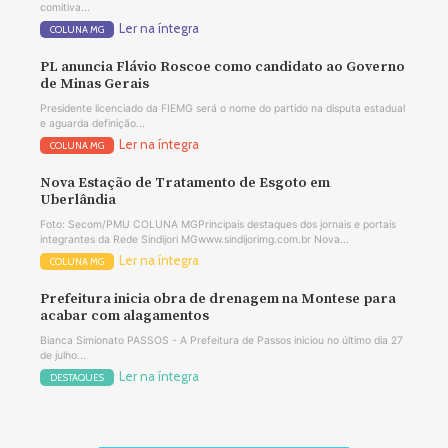
comitiva...
Ler na íntegra
COLUNA MG
PL anuncia Flávio Roscoe como candidato ao Governo
de Minas Gerais
Presidente licenciado da FIEMG será o nome do partido na disputa estadual
e aguarda definição...
Ler na íntegra
COLUNA MG
Nova Estação de Tratamento de Esgoto em
Uberlândia
Foto: Secom/PMU COLUNA MGPrincipais destaques dos jornais e portais
integrantes da Rede Sindijori MGwww.sindijorimg.com.br Nova...
Ler na íntegra
COLUNA MG
Prefeitura inicia obra de drenagem na Montese para
acabar com alagamentos
Bianca Simionato PASSOS - A Prefeitura de Passos iniciou no último dia 27
de julho...
Ler na íntegra
DESTAQUES