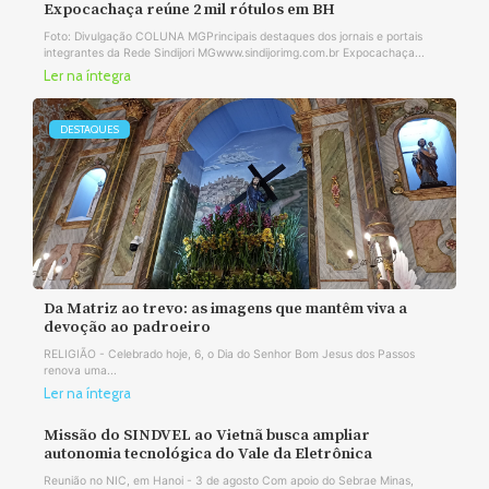
Expocachaça reúne 2 mil rótulos em BH
Foto: Divulgação COLUNA MGPrincipais destaques dos jornais e portais
integrantes da Rede Sindijori MGwww.sindijorimg.com.br Expocachaça...
Ler na íntegra
DESTAQUES
Da Matriz ao trevo: as imagens que mantêm viva a
devoção ao padroeiro
RELIGIÃO - Celebrado hoje, 6, o Dia do Senhor Bom Jesus dos Passos
renova uma...
Ler na íntegra
Missão do SINDVEL ao Vietnã busca ampliar
autonomia tecnológica do Vale da Eletrônica
Reunião no NIC, em Hanoi - 3 de agosto Com apoio do Sebrae Minas,