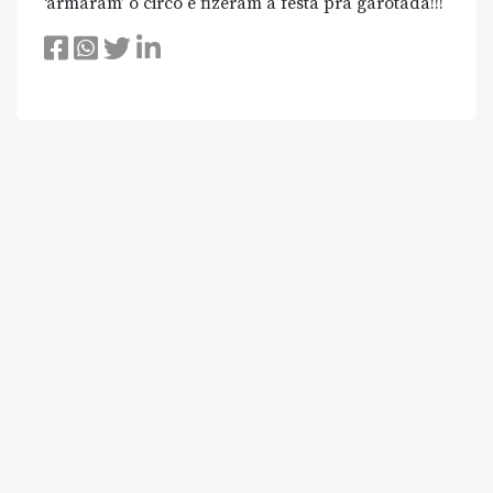
‘armaram’ o circo e fizeram a festa pra garotada!!!