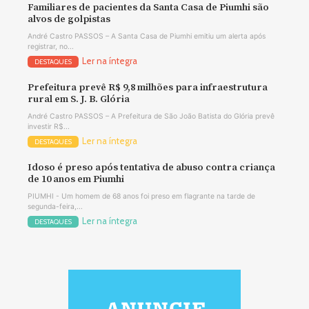
Familiares de pacientes da Santa Casa de Piumhi são
alvos de golpistas
André Castro PASSOS – A Santa Casa de Piumhi emitiu um alerta após
registrar, no...
Ler na íntegra
DESTAQUES
Prefeitura prevê R$ 9,8 milhões para infraestrutura
rural em S. J. B. Glória
André Castro PASSOS – A Prefeitura de São João Batista do Glória prevê
investir R$...
Ler na íntegra
DESTAQUES
Idoso é preso após tentativa de abuso contra criança
de 10 anos em Piumhi
PIUMHI - Um homem de 68 anos foi preso em flagrante na tarde de
segunda-feira,...
Ler na íntegra
DESTAQUES