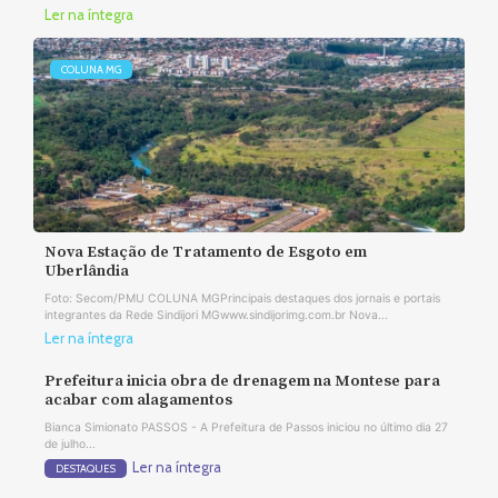
Ler na íntegra
COLUNA MG
Nova Estação de Tratamento de Esgoto em
Uberlândia
Foto: Secom/PMU COLUNA MGPrincipais destaques dos jornais e portais
integrantes da Rede Sindijori MGwww.sindijorimg.com.br Nova...
Ler na íntegra
Prefeitura inicia obra de drenagem na Montese para
acabar com alagamentos
Bianca Simionato PASSOS - A Prefeitura de Passos iniciou no último dia 27
de julho...
Ler na íntegra
DESTAQUES