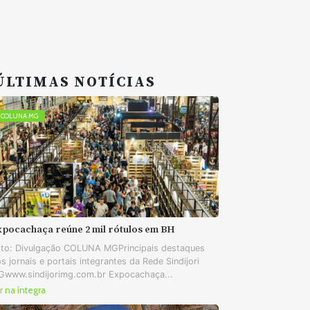
ÚLTIMAS NOTÍCIAS
COLUNA MG
xpocachaça reúne 2 mil rótulos em BH
to: Divulgação COLUNA MGPrincipais destaques
s jornais e portais integrantes da Rede Sindijori
www.sindijorimg.com.br Expocachaça...
r na íntegra