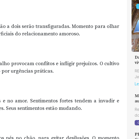
ção a dois serão transfiguradas. Momento para olhar
rficiais do relacionamento amoroso.
D
v
ho provocam conflitos e infligir prejuízos. O cultivo
 por urgências práticas.
RE
Je
Le
M
 e no amor. Sentimentos fortes tendem a invadir e
au
es. Seus sentimentos estão mudando.
Re
do
P
os pés no chão, para evitar desilusões. O momento