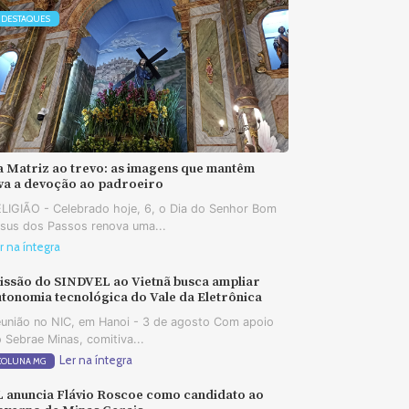
DESTAQUES
a Matriz ao trevo: as imagens que mantêm
iva a devoção ao padroeiro
LIGIÃO - Celebrado hoje, 6, o Dia do Senhor Bom
sus dos Passos renova uma...
r na íntegra
issão do SINDVEL ao Vietnã busca ampliar
tonomia tecnológica do Vale da Eletrônica
união no NIC, em Hanoi - 3 de agosto Com apoio
 Sebrae Minas, comitiva...
Ler na íntegra
COLUNA MG
L anuncia Flávio Roscoe como candidato ao