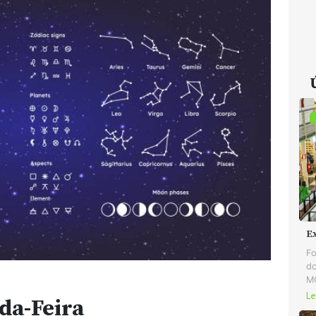
E
Fo
do
MG
Le
da-Feira