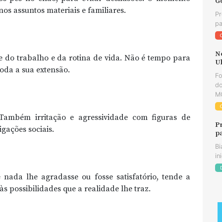
G
os assuntos materiais e familiares.
Pr
pa
N
e do trabalho e da rotina de vida. Não é tempo para
U
oda a sua extensão.
F
do
MG
Também irritação e agressividade com figuras de
P
gações sociais.
p
Bi
in
nada lhe agradasse ou fosse satisfatório, tende a
s possibilidades que a realidade lhe traz.