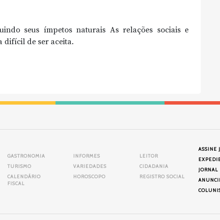
indo seus ímpetos naturais As relações sociais e
ifícil de ser aceita.
ASSINE 
GASTRONOMIA
INFORMES
LEITOR
EXPEDI
TURISMO
VARIEDADES
CIDADANIA
JORNAL
CALENDÁRIO
HOROSCOPO
REGISTRO SOCIAL
ANUNCI
FISCAL
COLUNI