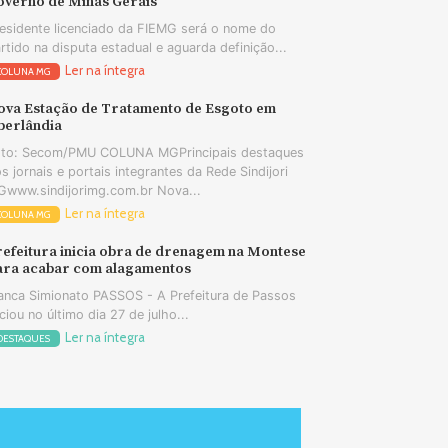
overno de Minas Gerais
esidente licenciado da FIEMG será o nome do
rtido na disputa estadual e aguarda definição...
Ler na íntegra
COLUNA MG
ova Estação de Tratamento de Esgoto em
berlândia
oto: Secom/PMU COLUNA MGPrincipais destaques
s jornais e portais integrantes da Rede Sindijori
www.sindijorimg.com.br Nova...
Ler na íntegra
COLUNA MG
refeitura inicia obra de drenagem na Montese
ara acabar com alagamentos
anca Simionato PASSOS - A Prefeitura de Passos
iciou no último dia 27 de julho...
Ler na íntegra
DESTAQUES