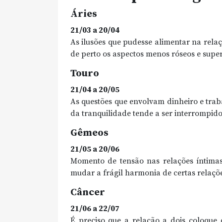
Áries
21/03 a 20/04
As ilusões que pudesse alimentar na rela
de perto os aspectos menos róseos e supe
Touro
21/04 a 20/05
As questões que envolvam dinheiro e trabal
da tranquilidade tende a ser interrompido
Gêmeos
21/05 a 20/06
Momento de tensão nas relações íntimas
mudar a frágil harmonia de certas relaçõ
Câncer
21/06 a 22/07
É preciso que a relação a dois coloque 