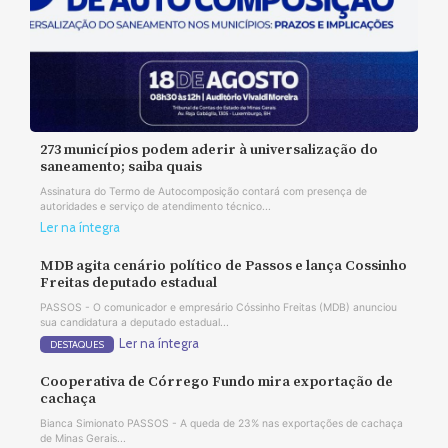
273 municípios podem aderir à universalização do
saneamento; saiba quais
Assinatura do Termo de Autocomposição contará com presença de
autoridades e serviço de atendimento técnico...
Ler na íntegra
MDB agita cenário político de Passos e lança Cossinho
Freitas deputado estadual
PASSOS - O comunicador e empresário Cóssinho Freitas (MDB) anunciou
sua candidatura a deputado estadual...
Ler na íntegra
DESTAQUES
Cooperativa de Córrego Fundo mira exportação de
cachaça
Bianca Simionato PASSOS - A queda de 23% nas exportações de cachaça
de Minas Gerais...